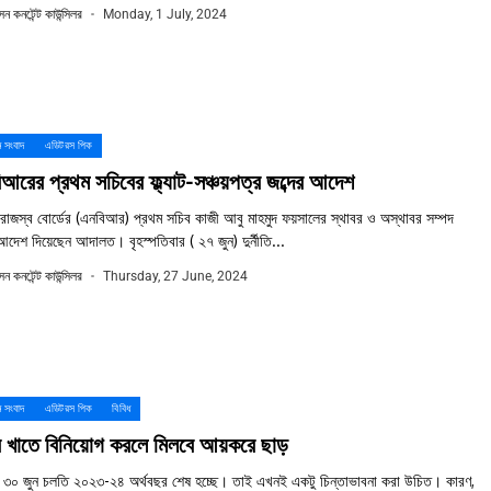
ন কনটেন্ট কাউন্সিলর
Monday, 1 July, 2024
 সংবাদ
এডিটরস পিক
আরের প্রথম সচিবের ফ্ল্যাট-সঞ্চয়পত্র জব্দের আদেশ
 রাজস্ব বোর্ডের (এনবিআর) প্রথম সচিব কাজী আবু মাহমুদ ফয়সালের স্থাবর ও অস্থাবর সম্পদ
 আদেশ দিয়েছেন আদালত। বৃহস্পতিবার ( ২৭ জুন) দুর্নীতি...
ন কনটেন্ট কাউন্সিলর
Thursday, 27 June, 2024
 সংবাদ
এডিটরস পিক
বিবিধ
 খাতে বিনিয়োগ করলে মিলবে আয়করে ছাড়
 ৩০ জুন চলতি ২০২৩-২৪ অর্থবছর শেষ হচ্ছে। তাই এখনই একটু চিন্তাভাবনা করা উচিত। কারণ,