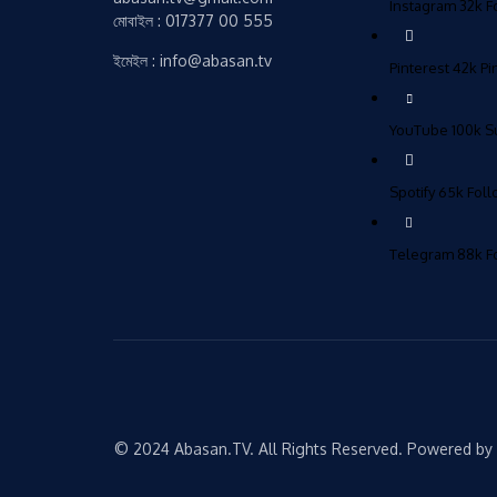
Instagram
32k
F
মোবাইল : 017377 00 555
ইমেইল : info@abasan.tv
Pinterest
42k
Pi
YouTube
100k
S
Spotify
65k
Fol
Telegram
88k
F
© 2024 Abasan.TV. All Rights Reserved. Powered by