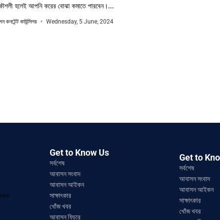
কৌশলী হলেই আপনি করের বোঝা কমাতে পারবেন।...
ন কনটেন্ট কাউন্সিলর
Wednesday, 5 June, 2024
Get to Know Us
Get to Kn
সর্বশেষ
সর্বশেষ
আবাসন সংবাদ
আবাসন সংবাদ
আবাসন আইকন
আবাসন আইকন
ikes
সাক্ষাৎকার
সাক্ষাৎকার
খোঁজ খবর
খোঁজ খবর
আবাসন ফিচার