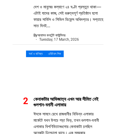
দেশ ও মানুষের কল্যাণে ২৪ ঘণ্টা প্রস্তুত থাকা—
এটাই যাদের কাজ, সেই গুরুত্বপূর্ণ প্রতিষ্ঠান হলো
ফায়ার সার্ভিস ও সিভিল ডিফেন্স অধিদপ্তর। সপ্তাহে
সাত দিনই...
By
আবাসন কনটেন্ট কাউন্সিলর
Tuesday, 17 March, 2026
অর্থ ও বাণিজ্য
এডিটরস পিক
কেনাকাটার আভিজাত্য এখন আর সীমিত নেই
গুলশান-বনানী এলাকায়
ঈদকে সামনে রেখে রাজধানীর বিভিন্ন এলাকার
মার্কেটে যখন উপচে পড়া ভিড়, তখন গুলশান-বনানী
এলাকার বিপণিবিতানগুলোর কেনাকাটা চলছিল
অনেকটা ঢিলেঢালা ভাবে। এক সময়কার