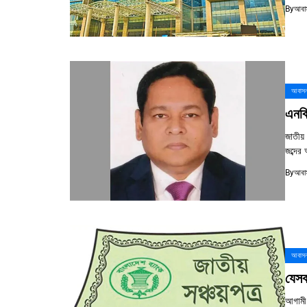
By
আবাস
আবাসন
এনবি
জাতীয়
জব্দের
By
আবাস
আবাসন
যেসব
আগামী