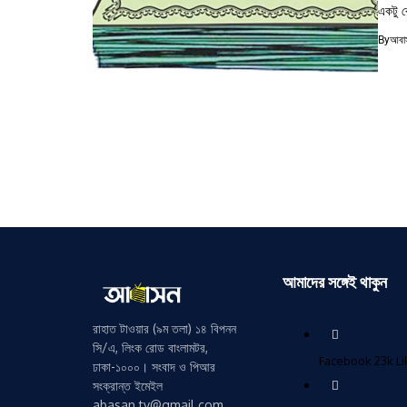
একটু 
By
আবাস
আমাদের সঙ্গেই থাকুন
রাহাত টাওয়ার (৯ম তলা) ১৪ বিপনন
সি/এ, লিংক রোড বাংলামটর,
Facebook
23k
L
ঢাকা-১০০০। সংবাদ ও পিআর
সংক্রান্ত ইমেইল
abasan.tv@gmail.com