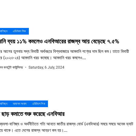
 বাণিজ্য
এডিটরস পিক
ানি ব্যয় ১১% কমলেও এনবিআরের রাজস্ব আয় বেড়েছে ৭.৫%
 আগের তুলনায় সদ্য বিদায়ী অর্থবছরে বিশ্ববাজারে আমদানি পণ্যের দাম ছিল কম। তাতে বিদায়ী
ছরে (২০২৩-২৪) আমদানি খরচ কমেছে। আমদানি খরচ কমলেও...
ন কনটেন্ট কাউন্সিলর
Saturday, 6 July, 2024
 বাণিজ্য
আবাসন সংবাদ
এডিটরস পিক
ট ছাড় কমাতে শুরু করেছে এনবিআর
ব্যবসা-বাণিজ্য ও অর্থনীতিতে গতি আনতে জাতীয় রাজস্ব বোর্ড (এনবিআর) সময়ে সময়ে অনেক ভ্যাট
িয়ে থাকে। এতে দেশের রাজস্ব আহরণ কম হয়।...