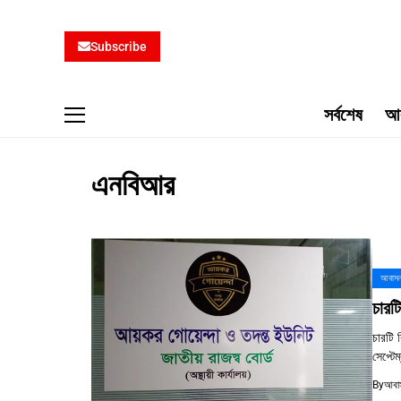
Subscribe
সর্বশেষ
আব
এনবিআর
আবাসন
চারট
চারটি 
সেপ্টে
By
আবাস