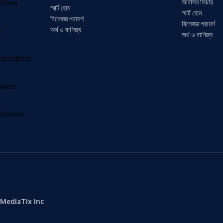
আবাসন ফিচার
ollows
স্মার্ট হোম
স্মার্ট হোম
বিশেষজ্ঞ পরামর্শ
বিশেষজ্ঞ পরামর্শ
অর্থ ও বাণিজ্য
n
অর্থ ও বাণিজ্য
ubscribers
lowers
ollowers
MediaTix Inc