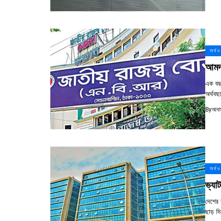
অর্থ ও
আমদ
এক বছর
অর্থব
By
আবাস
অর্থ ও
ভ্যা
দেশের 
ছাড় দ