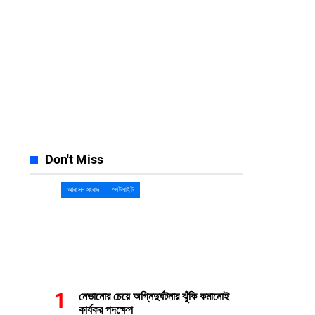
Facebook
Instagram
23k
Likes
32k
Follows
Pinterest
YouTube
42k
Pin
100k
Subscribers
Spotify
Discord
65k
Followers
23k
Followers
Don't Miss
আবাসন সংবাদ
স্পটলাইট
নেভানোর চেয়ে অগ্নিদুর্ঘটনার ঝুঁকি কমানোই
কার্যকর পদক্ষেপ