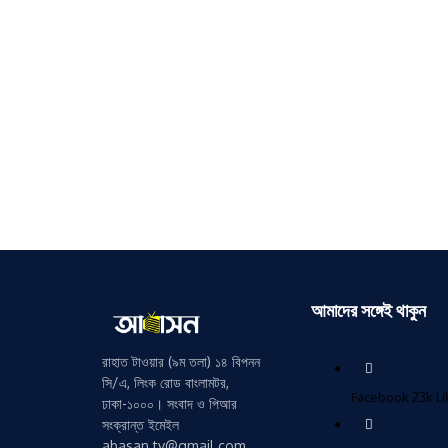
আমাদের সঙ্গেই থাকুন
রাহাত টাওয়ার (৯ম তলা) ১৪ বিপনন
সি/এ, লিংক রোড বাংলামটর,
Facebook
23k
L
ঢাকা-১০০০। সংবাদ ও পিআর
সংক্রান্ত ইমেইল
abasan.tv@gmail.com