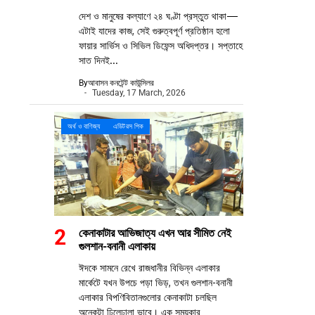
দেশ ও মানুষের কল্যাণে ২৪ ঘণ্টা প্রস্তুত থাকা—
এটাই যাদের কাজ, সেই গুরুত্বপূর্ণ প্রতিষ্ঠান হলো
ফায়ার সার্ভিস ও সিভিল ডিফেন্স অধিদপ্তর। সপ্তাহে
সাত দিনই...
By
আবাসন কনটেন্ট কাউন্সিলর
Tuesday, 17 March, 2026
অর্থ ও বাণিজ্য
এডিটরস পিক
কেনাকাটার আভিজাত্য এখন আর সীমিত নেই
গুলশান-বনানী এলাকায়
ঈদকে সামনে রেখে রাজধানীর বিভিন্ন এলাকার
মার্কেটে যখন উপচে পড়া ভিড়, তখন গুলশান-বনানী
এলাকার বিপণিবিতানগুলোর কেনাকাটা চলছিল
অনেকটা ঢিলেঢালা ভাবে। এক সময়কার