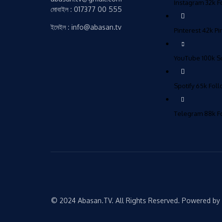
Instagram
32k
F
মোবাইল : 017377 00 555
ইমেইল : info@abasan.tv
Pinterest
42k
Pi
YouTube
100k
S
Spotify
65k
Fol
Telegram
88k
F
© 2024 Abasan.TV. All Rights Reserved. Powered by