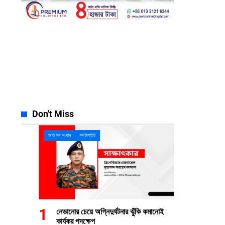
Facebook
Instagram
23k
Likes
32k
Follows
Pinterest
YouTube
42k
Pin
100k
Subscribers
Spotify
Discord
65k
Followers
23k
Followers
Don't Miss
আবাসন সংবাদ
স্পটলাইট
নেভানোর চেয়ে অগ্নিদুর্ঘটনার ঝুঁকি কমানোই
কার্যকর পদক্ষেপ