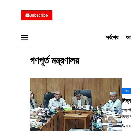
Subscribe
সর্বশেষ
আব
গণপূর্ত মন্ত্রণালয়
আবাসন
নিম্ন
রাজধান
উদ্যোগ
By
আবাস