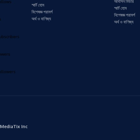
আবাসন ফিচার
ollows
স্মার্ট হোম
স্মার্ট হোম
বিশেষজ্ঞ পরামর্শ
বিশেষজ্ঞ পরামর্শ
অর্থ ও বাণিজ্য
n
অর্থ ও বাণিজ্য
ubscribers
lowers
ollowers
MediaTix Inc