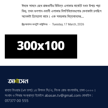
ঈদকে সামনে রেখে রাজধানীর বিভিন্ন এলাকার মার্কেটে যখন উপচে পড়া
ভিড়, তখন গুলশান-বনানী এলাকার বিপণিবিতানগুলোর কেনাকাটা চলছিল
অনেকটা ঢিলেঢালা ভাবে। এক সময়কার বিত্তবানদের...
By
আবাসন কনটেন্ট কাউন্সিলর
Tuesday, 17 March, 2026
রাহাত টাওয়ার (৯ম তলা) ১৪ বিপনন সি/এ, লিংক রোড বাংলামটর, ঢাকা-১০০০।
সংবাদ ও পিআর সংক্রান্ত ইমেইল abasan.tv@gmail.com মোবাইল :
017377 00 555