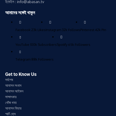
ইমেইল : info@abasan.tv
আমাদের সঙ্গেই থাকুন
Facebook
23k
Likes
Instagram
32k
Follows
Pinterest
42k
Pin
YouTube
100k
Subscribers
Spotify
65k
Followers
Telegram
88k
Followers
Get to Know Us
সর্বশেষ
আবাসন সংবাদ
আবাসন আইকন
সাক্ষাৎকার
খোঁজ খবর
আবাসন ফিচার
স্মার্ট হোম