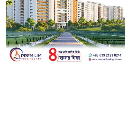
Facebook
23k
Likes
Instagram
32k
Follows
Pinterest
42k
Pin
YouTube
100k
Subscribers