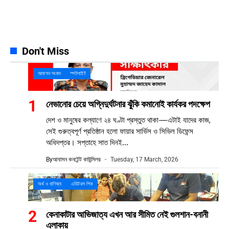
Spotify
65k
Followers
Discord
23k
Followers
Don't Miss
আবাসন সংবাদ
স্পটলাইট
নেভানোর চেয়ে অগ্নিদুর্ঘটনার ঝুঁকি কমানোই কার্যকর পদক্ষেপ
দেশ ও মানুষের কল্যাণে ২৪ ঘণ্টা প্রস্তুত থাকা—এটাই যাদের কাজ,
সেই গুরুত্বপূর্ণ প্রতিষ্ঠান হলো ফায়ার সার্ভিস ও সিভিল ডিফেন্স
অধিদপ্তর। সপ্তাহে সাত দিনই...
By
আবাসন কনটেন্ট কাউন্সিলর
Tuesday, 17 March, 2026
অর্থ ও বাণিজ্য
এডিটরস পিক
কেনাকাটার আভিজাত্য এখন আর সীমিত নেই গুলশান-বনানী
এলাকায়