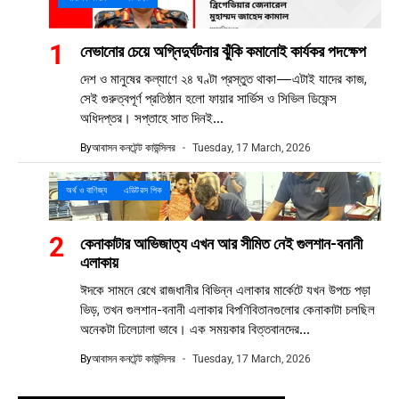
নেভানোর চেয়ে অগ্নিদুর্ঘটনার ঝুঁকি কমানোই কার্যকর পদক্ষেপ
দেশ ও মানুষের কল্যাণে ২৪ ঘণ্টা প্রস্তুত থাকা—এটাই যাদের কাজ,
সেই গুরুত্বপূর্ণ প্রতিষ্ঠান হলো ফায়ার সার্ভিস ও সিভিল ডিফেন্স
অধিদপ্তর। সপ্তাহে সাত দিনই...
By
আবাসন কনটেন্ট কাউন্সিলর
Tuesday, 17 March, 2026
অর্থ ও বাণিজ্য
এডিটরস পিক
কেনাকাটার আভিজাত্য এখন আর সীমিত নেই গুলশান-বনানী
এলাকায়
ঈদকে সামনে রেখে রাজধানীর বিভিন্ন এলাকার মার্কেটে যখন উপচে পড়া
ভিড়, তখন গুলশান-বনানী এলাকার বিপণিবিতানগুলোর কেনাকাটা চলছিল
অনেকটা ঢিলেঢালা ভাবে। এক সময়কার বিত্তবানদের...
By
আবাসন কনটেন্ট কাউন্সিলর
Tuesday, 17 March, 2026