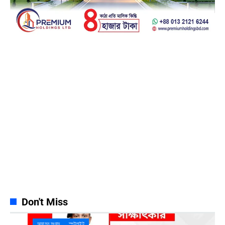
Facebook
23k
Likes
Instagram
32k
Follows
Pinterest
42k
Pin
YouTube
100k
Subscribers
Spotify
65k
Followers
Discord
23k
Followers
Don't Miss
আবাসন সংবাদ
স্পটলাইট