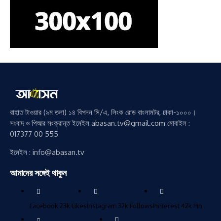
রাহাত টাওয়ার (৯ম তলা) ১৪ বিপনন সি/এ, লিংক রোড বাংলামটর, ঢাকা-১০০০।
সংবাদ ও পিআর সংক্রান্ত ইমেইল abasan.tv@gmail.com মোবাইল :
017377 00 555
ইমেইল : info@abasan.tv
আমাদের সঙ্গেই থাকুন
Facebook
23k
Likes
Instagram
32k
Follows
Pinterest
42k
Pin