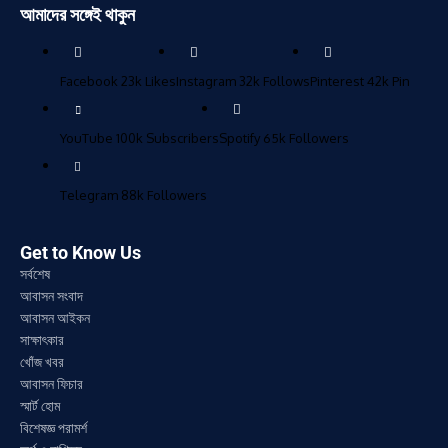
আমাদের সঙ্গেই থাকুন
Facebook
23k
Likes
Instagram
32k
Follows
Pinterest
42k
Pin
YouTube
100k
Subscribers
Spotify
65k
Followers
Telegram
88k
Followers
Get to Know Us
সর্বশেষ
আবাসন সংবাদ
আবাসন আইকন
সাক্ষাৎকার
খোঁজ খবর
আবাসন ফিচার
স্মার্ট হোম
বিশেষজ্ঞ পরামর্শ