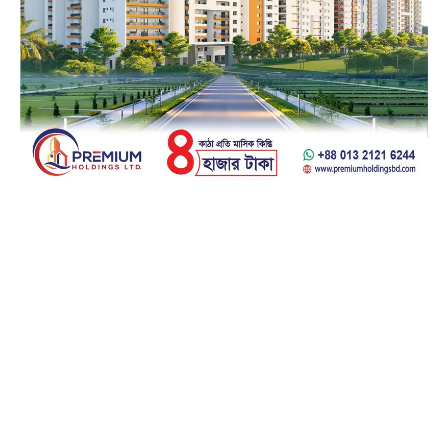
Facebook
23k
Likes
Instagram
32k
Follows
Pinterest
42k
Pin
YouTube
100k
Subscribers
Spotify
65k
Followers