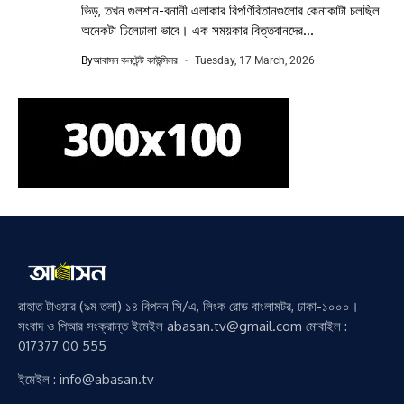
ভিড়, তখন গুলশান-বনানী এলাকার বিপণিবিতানগুলোর কেনাকাটা চলছিল
অনেকটা ঢিলেঢালা ভাবে। এক সময়কার বিত্তবানদের...
By
আবাসন কনটেন্ট কাউন্সিলর
Tuesday, 17 March, 2026
রাহাত টাওয়ার (৯ম তলা) ১৪ বিপনন সি/এ, লিংক রোড বাংলামটর, ঢাকা-১০০০।
সংবাদ ও পিআর সংক্রান্ত ইমেইল abasan.tv@gmail.com মোবাইল :
017377 00 555
ইমেইল : info@abasan.tv