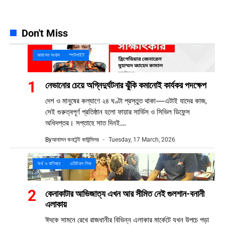
Discord
23k
Followers
Don't Miss
আবাসন সংবাদ
স্পটলাইট
নেভানোর চেয়ে অগ্নিদুর্ঘটনার ঝুঁকি কমানোই কার্যকর পদক্ষেপ
দেশ ও মানুষের কল্যাণে ২৪ ঘণ্টা প্রস্তুত থাকা—এটাই যাদের কাজ,
সেই গুরুত্বপূর্ণ প্রতিষ্ঠান হলো ফায়ার সার্ভিস ও সিভিল ডিফেন্স
অধিদপ্তর। সপ্তাহে সাত দিনই...
By
আবাসন কনটেন্ট কাউন্সিলর
Tuesday, 17 March, 2026
অর্থ ও বাণিজ্য
এডিটরস পিক
কেনাকাটার আভিজাত্য এখন আর সীমিত নেই গুলশান-বনানী
এলাকায়
ঈদকে সামনে রেখে রাজধানীর বিভিন্ন এলাকার মার্কেটে যখন উপচে পড়া