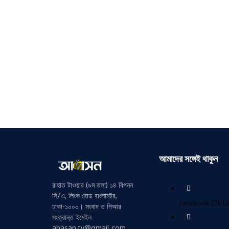
আমাদের সঙ্গেই থাকুন
রাহাত টাওয়ার (৯ম তলা) ১৪ বিপনন
সি/এ, লিংক রোড বাংলামটর,
Facebook
23k
L
ঢাকা-১০০০। সংবাদ ও পিআর
সংক্রান্ত ইমেইল
abasan.tv@gmail.com