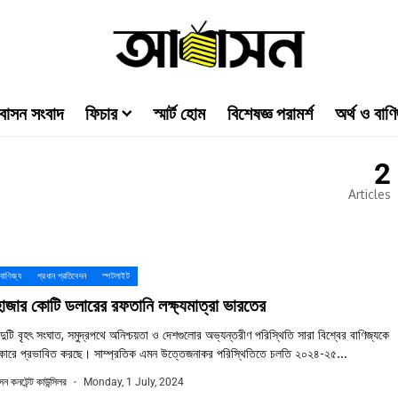
াসন সংবাদ
ফিচার
স্মার্ট হোম
বিশেষজ্ঞ পরামর্শ
অর্থ ও বাণি
2
Articles
 বাণিজ্য
প্রধান প্রতিবেদন
স্পটলাইট
াজার কোটি ডলারের রফতানি লক্ষ্যমাত্রা ভারতের
দুটি বৃহৎ সংঘাত, সমুদ্রপথে অনিশ্চয়তা ও দেশগুলোর অভ্যন্তরীণ পরিস্থিতি সারা বিশ্বের বাণিজ্যকে
ারে প্রভাবিত করছে। সাম্প্রতিক এমন উত্তেজনাকর পরিস্থিতিতে চলতি ২০২৪-২৫...
ন কনটেন্ট কাউন্সিলর
Monday, 1 July, 2024