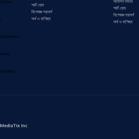
আবাসন ফিচার
ollows
স্মার্ট হোম
স্মার্ট হোম
বিশেষজ্ঞ পরামর্শ
বিশেষজ্ঞ পরামর্শ
অর্থ ও বাণিজ্য
n
অর্থ ও বাণিজ্য
ubscribers
lowers
ollowers
MediaTix Inc