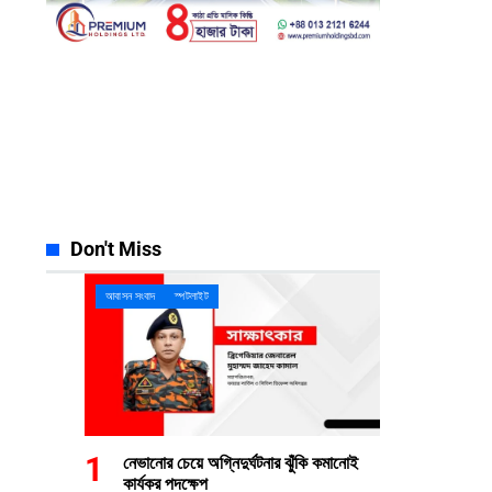
Facebook
Instagram
23k
Likes
32k
Follows
Pinterest
YouTube
42k
Pin
100k
Subscribers
Spotify
Discord
65k
Followers
23k
Followers
Don't Miss
আবাসন সংবাদ
স্পটলাইট
নেভানোর চেয়ে অগ্নিদুর্ঘটনার ঝুঁকি কমানোই
কার্যকর পদক্ষেপ