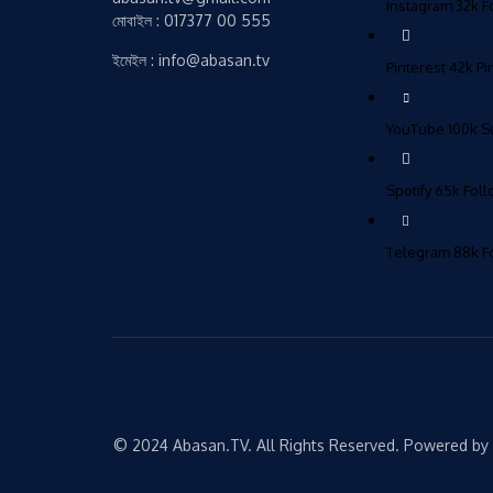
Instagram
32k
F
মোবাইল : 017377 00 555
ইমেইল : info@abasan.tv
Pinterest
42k
Pi
YouTube
100k
S
Spotify
65k
Fol
Telegram
88k
F
© 2024 Abasan.TV. All Rights Reserved. Powered by