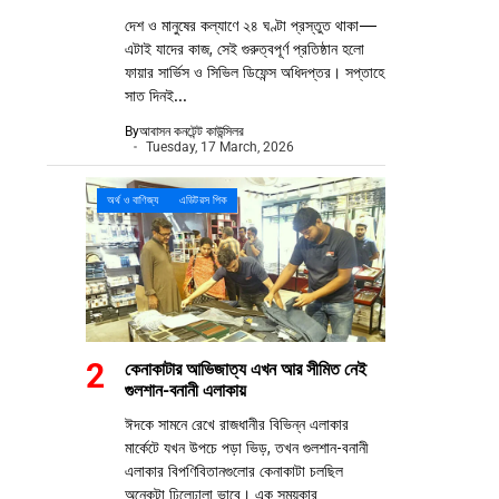
দেশ ও মানুষের কল্যাণে ২৪ ঘণ্টা প্রস্তুত থাকা—
এটাই যাদের কাজ, সেই গুরুত্বপূর্ণ প্রতিষ্ঠান হলো
ফায়ার সার্ভিস ও সিভিল ডিফেন্স অধিদপ্তর। সপ্তাহে
সাত দিনই...
By
আবাসন কনটেন্ট কাউন্সিলর
Tuesday, 17 March, 2026
অর্থ ও বাণিজ্য
এডিটরস পিক
কেনাকাটার আভিজাত্য এখন আর সীমিত নেই
গুলশান-বনানী এলাকায়
ঈদকে সামনে রেখে রাজধানীর বিভিন্ন এলাকার
মার্কেটে যখন উপচে পড়া ভিড়, তখন গুলশান-বনানী
এলাকার বিপণিবিতানগুলোর কেনাকাটা চলছিল
অনেকটা ঢিলেঢালা ভাবে। এক সময়কার