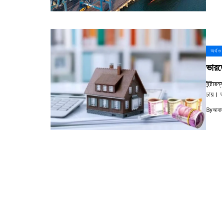
অর্থ ও
ভার
ইন্টা
চায়। আ
By
আবাস