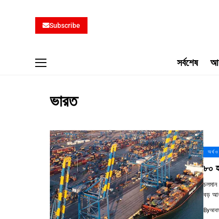
Subscribe
সর্বশেষ
আব
ভারত
অর্থ ও
৮০ হ
চলমান 
বড় আক
By
আবাস