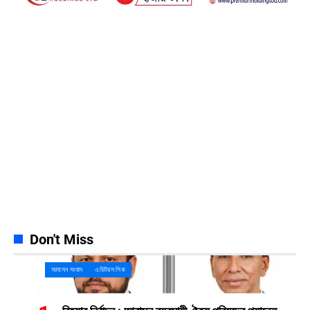
Facebook
23k
Likes
Instagram
32k
Follows
Pinterest
42k
Pin
YouTube
100k
Subscribers
Spotify
65k
Followers
Discord
23k
Followers
Don't Miss
আবাসন সংবাদ
এডিটরস পিক