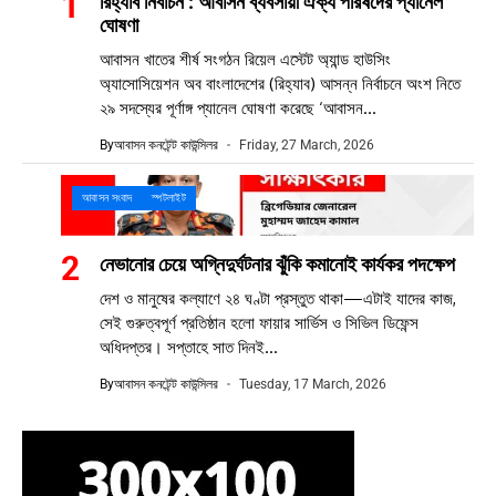
রিহ্যাব নির্বাচন : আবাসন ব্যবসায়ী ঐক্য পরিষদের প্যানেল
ঘোষণা
আবাসন খাতের শীর্ষ সংগঠন রিয়েল এস্টেট অ্যান্ড হাউসিং
অ্যাসোসিয়েশন অব বাংলাদেশের (রিহ্যাব) আসন্ন নির্বাচনে অংশ নিতে
২৯ সদস্যের পূর্ণাঙ্গ প্যানেল ঘোষণা করেছে ‘আবাসন...
By
আবাসন কনটেন্ট কাউন্সিলর
Friday, 27 March, 2026
আবাসন সংবাদ
স্পটলাইট
নেভানোর চেয়ে অগ্নিদুর্ঘটনার ঝুঁকি কমানোই কার্যকর পদক্ষেপ
দেশ ও মানুষের কল্যাণে ২৪ ঘণ্টা প্রস্তুত থাকা—এটাই যাদের কাজ,
সেই গুরুত্বপূর্ণ প্রতিষ্ঠান হলো ফায়ার সার্ভিস ও সিভিল ডিফেন্স
অধিদপ্তর। সপ্তাহে সাত দিনই...
By
আবাসন কনটেন্ট কাউন্সিলর
Tuesday, 17 March, 2026