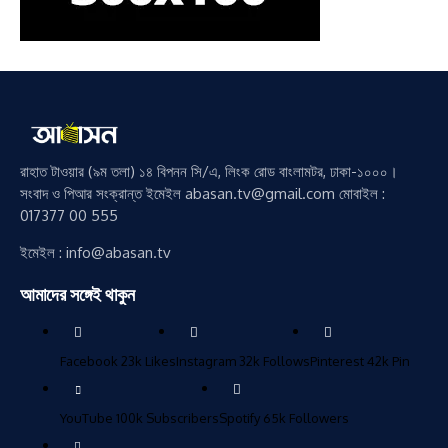
রাহাত টাওয়ার (৯ম তলা) ১৪ বিপনন সি/এ, লিংক রোড বাংলামটর, ঢাকা-১০০০।
সংবাদ ও পিআর সংক্রান্ত ইমেইল abasan.tv@gmail.com মোবাইল :
017377 00 555
ইমেইল : info@abasan.tv
আমাদের সঙ্গেই থাকুন
Facebook
23k
Likes
Instagram
32k
Follows
Pinterest
42k
Pin
YouTube
100k
Subscribers
Spotify
65k
Followers