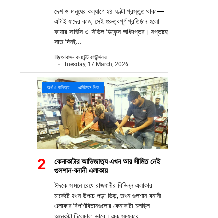
দেশ ও মানুষের কল্যাণে ২৪ ঘণ্টা প্রস্তুত থাকা—
এটাই যাদের কাজ, সেই গুরুত্বপূর্ণ প্রতিষ্ঠান হলো
ফায়ার সার্ভিস ও সিভিল ডিফেন্স অধিদপ্তর। সপ্তাহে
সাত দিনই...
By
আবাসন কনটেন্ট কাউন্সিলর
Tuesday, 17 March, 2026
অর্থ ও বাণিজ্য
এডিটরস পিক
কেনাকাটার আভিজাত্য এখন আর সীমিত নেই
গুলশান-বনানী এলাকায়
ঈদকে সামনে রেখে রাজধানীর বিভিন্ন এলাকার
মার্কেটে যখন উপচে পড়া ভিড়, তখন গুলশান-বনানী
এলাকার বিপণিবিতানগুলোর কেনাকাটা চলছিল
অনেকটা ঢিলেঢালা ভাবে। এক সময়কার