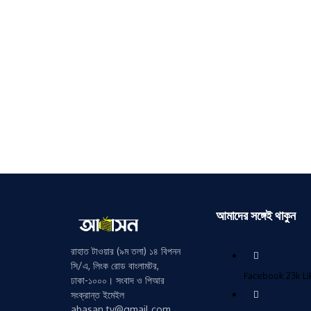
আমাদের সঙ্গেই থাকুন
রাহাত টাওয়ার (৯ম তলা) ১৪ বিপনন
সি/এ, লিংক রোড বাংলামটর,
Facebook
23k
L
ঢাকা-১০০০। সংবাদ ও পিআর
সংক্রান্ত ইমেইল
abasan.tv@gmail.com