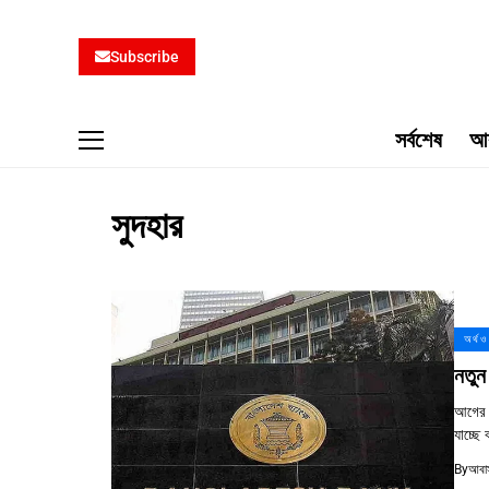
Subscribe
সর্বশেষ
আব
সুদহার
অর্থ ও
নতুন
আগের ম
যাচ্ছে
By
আবাস