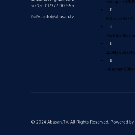
Instagram
32k
F
মোবাইল : 017377 00 555
ইমেইল : info@abasan.tv
Pinterest
42k
Pi
YouTube
100k
S
Spotify
65k
Fol
Telegram
88k
F
© 2024 Abasan.TV. All Rights Reserved. Powered by