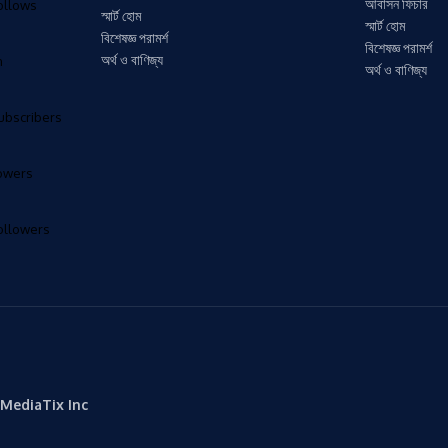
আবাসন ফিচার
ollows
স্মার্ট হোম
স্মার্ট হোম
বিশেষজ্ঞ পরামর্শ
বিশেষজ্ঞ পরামর্শ
অর্থ ও বাণিজ্য
n
অর্থ ও বাণিজ্য
ubscribers
lowers
ollowers
MediaTix Inc