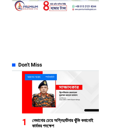
Facebook
Instagram
23k
Likes
32k
Follows
Pinterest
YouTube
42k
Pin
100k
Subscribers
Spotify
Discord
65k
Followers
23k
Followers
Don't Miss
আবাসন সংবাদ
স্পটলাইট
নেভানোর চেয়ে অগ্নিদুর্ঘটনার ঝুঁকি কমানোই
কার্যকর পদক্ষেপ