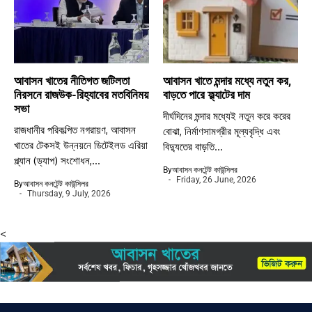
আবাসন খাতের নীতিগত জটিলতা
আবাসন খাতে মন্দার মধ্যে নতুন কর,
নিরসনে রাজউক-রিহ্যাবের মতবিনিময়
বাড়তে পারে ফ্ল্যাটের দাম
সভা
দীর্ঘদিনের মন্দার মধ্যেই নতুন করে করের
রাজধানীর পরিকল্পিত নগরায়ণ, আবাসন
বোঝা, নির্মাণসামগ্রীর মূল্যবৃদ্ধি এবং
খাতের টেকসই উন্নয়নে ডিটেইলড এরিয়া
বিদ্যুতের বাড়তি...
প্ল্যান (ড্যাপ) সংশোধন,...
By
আবাসন কনটেন্ট কাউন্সিলর
Friday, 26 June, 2026
By
আবাসন কনটেন্ট কাউন্সিলর
Thursday, 9 July, 2026
<