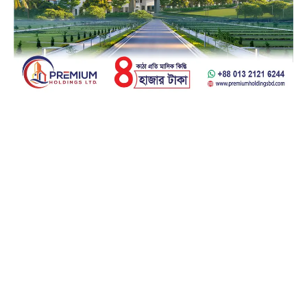
Facebook
23k
Likes
Instagram
32k
Follows
Pinterest
42k
Pin
YouTube
100k
Subscribers
Spotify
65k
Followers
Discord
23k
Followers