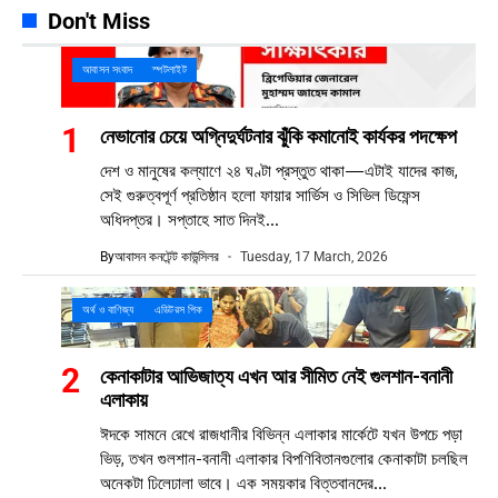
Don't Miss
আবাসন সংবাদ
স্পটলাইট
নেভানোর চেয়ে অগ্নিদুর্ঘটনার ঝুঁকি কমানোই কার্যকর পদক্ষেপ
দেশ ও মানুষের কল্যাণে ২৪ ঘণ্টা প্রস্তুত থাকা—এটাই যাদের কাজ,
সেই গুরুত্বপূর্ণ প্রতিষ্ঠান হলো ফায়ার সার্ভিস ও সিভিল ডিফেন্স
অধিদপ্তর। সপ্তাহে সাত দিনই...
By
আবাসন কনটেন্ট কাউন্সিলর
Tuesday, 17 March, 2026
অর্থ ও বাণিজ্য
এডিটরস পিক
কেনাকাটার আভিজাত্য এখন আর সীমিত নেই গুলশান-বনানী
এলাকায়
ঈদকে সামনে রেখে রাজধানীর বিভিন্ন এলাকার মার্কেটে যখন উপচে পড়া
ভিড়, তখন গুলশান-বনানী এলাকার বিপণিবিতানগুলোর কেনাকাটা চলছিল
অনেকটা ঢিলেঢালা ভাবে। এক সময়কার বিত্তবানদের...