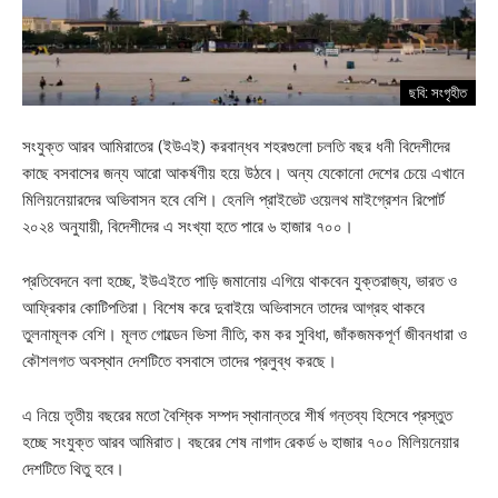
ছবি: সংগৃহীত
সংযুক্ত আরব আমিরাতের (ইউএই) করবান্ধব শহরগুলো চলতি বছর ধনী বিদেশীদের
কাছে বসবাসের জন্য আরো আকর্ষণীয় হয়ে উঠবে। অন্য যেকোনো দেশের চেয়ে এখানে
মিলিয়নেয়ারদের অভিবাসন হবে বেশি। হেনলি প্রাইভেট ওয়েলথ মাইগ্রেশন রিপোর্ট
২০২৪ অনুযায়ী, বিদেশীদের এ সংখ্যা হতে পারে ৬ হাজার ৭০০।
প্রতিবেদনে বলা হচ্ছে, ইউএইতে পাড়ি জমানোয় এগিয়ে থাকবেন যুক্তরাজ্য, ভারত ও
আফ্রিকার কোটিপতিরা। বিশেষ করে দুবাইয়ে অভিবাসনে তাদের আগ্রহ থাকবে
তুলনামূলক বেশি। মূলত গোল্ডেন ভিসা নীতি, কম কর সুবিধা, জাঁকজমকপূর্ণ জীবনধারা ও
কৌশলগত অবস্থান দেশটিতে বসবাসে তাদের প্রলুব্ধ করছে।
এ নিয়ে তৃতীয় বছরের মতো বৈশ্বিক সম্পদ স্থানান্তরে শীর্ষ গন্তব্য হিসেবে প্রস্তুত
হচ্ছে সংযুক্ত আরব আমিরাত। বছরের শেষ নাগাদ রেকর্ড ৬ হাজার ৭০০ মিলিয়নেয়ার
দেশটিতে থিতু হবে।