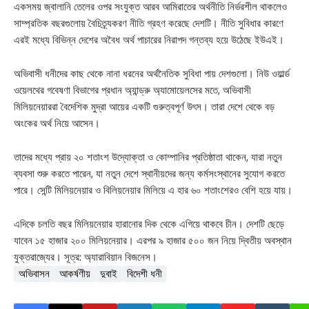
একসময় জ্বালানি তেলের ওপর সংযুক্ত আরব আমিরাতের অর্থনীতি নির্ভরশীল থাকলেও
সাম্প্রতিক বছরগুলোয় বৈচিত্র্যকরণ নীতি গ্রহণ করেছে দেশটি। নীতি সুবিধার কারণে
এরই মধ্যে বিভিন্ন দেশের অবৈধ অর্থ পাচারের নিরাপদ গন্তব্য হয়ে উঠেছে ইউএই।
অভিবাসী ধনীদের কাছ থেকে নানা ধরনের অর্থনৈতিক সুবিধা পায় দেশগুলো। নিউ ওয়ার্ল্ড
ওয়েলথের গবেষণা বিভাগের প্রধান অ্যান্ড্রু অ্যামোয়েলসের মতে, অভিবাসী
মিলিয়নেয়াররা বৈদেশিক মুদ্রা আয়ের একটি গুরুত্বপূর্ণ উৎস। তারা দেশে থেকে বড়
অংকের অর্থ নিয়ে আসেন।
তাদের মধ্যে প্রায় ২০ শতাংশ উদ্যোক্তা ও কোম্পানির প্রতিষ্ঠাতা থাকেন, যারা নতুন
ব্যবসা শুরু করতে পারেন, যা নতুন দেশে স্থানীয়দের জন্য কর্মসংস্থানের সুযোগ করতে
পারে। সেন্টি মিলিয়নেয়ার ও বিলিয়নেয়ার মিলিয়ে এ হার ৬০ শতাংশেরও বেশি হয়ে যায়।
এদিকে চলতি বছর মিলিয়নেয়ার হারানোর দিক থেকে এগিয়ে থাকবে চীন। দেশটি ছেড়ে
যাবেন ১৫ হাজার ২০০ মিলিয়নেয়ার। এরপর ৯ হাজার ৫০০ জন নিয়ে দ্বিতীয় অবস্থান
যুক্তরাজ্যের। সূত্র: অ্যারাবিয়ান বিজনেস।
অভিবাসন
আকর্ষণীয়
দুবাই
বিদেশী ধনী