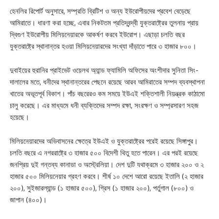
হেনলির রিপোর্ট অনুসারে, সম্প্রতি ব্রিটিশ ও অন্য ইউরোপীয়দের প্রবেশ বেড়েছে
আমিরাতে। ধারণা করা হচ্ছে, এবার নিকটতম প্রতিদ্বন্দ্বী যুক্তরাষ্ট্রের তুলনায় প্রায়
দ্বিগুণ ইউরোপীয় মিলিয়নেয়ারকে আকর্ষণ করবে ইউরোপ। এছাড়া চলতি বছর
যুক্তরাষ্ট্রে স্থানান্তর হওয়া মিলিয়নেয়ারদের সংখ্যা দাঁড়াতে পারে ৩ হাজার ৮০০।
দুবাইয়ের হুরানির প্রাইভেট ওয়েলথ অ্যান্ড ফ্যামিলি অফিসের অংশীদার সুনিতা সিং-
দালালের মতে, ধনীদের স্থানান্তরের পেছনে রয়েছে আরব আমিরাতের সম্পদ ব্যবস্থাপনা
খাতের অভূতপূর্ব বিকাশ। পাঁচ বছরেরও কম সময়ে ইউএই শক্তিশালী নিয়ন্ত্রক কাঠামো
চালু করেছে। এর মাধ্যমে ধনী ব্যক্তিদের সম্পদ রক্ষা, সংরক্ষণ ও সম্প্রসারণ সহজ
হয়েছে।
মিলিয়নেয়ারদের অভিবাসনের ক্ষেত্রে ইউএই ও যুক্তরাষ্ট্রের পরেই রয়েছে সিঙ্গাপুর।
চলতি বছরে এ নগররাষ্ট্রে ৩ হাজার ৫০০ বিদেশী থিতু হতে পারেন। এর পরই রয়েছে
জনপ্রিয় দুই গন্তব্য কানাডা ও অস্ট্রেলিয়া। দেশ দুটি যথাক্রমে ৩ হাজার ২০০ ও ২
হাজার ৫০০ মিলিয়নেয়ার গ্রহণ করবে। শীর্ষ ১০ দেশে আরো রয়েছে ইতালি (২ হাজার
২০০), সুইজারল্যান্ড (১ হাজার ৫০০), গ্রিস (১ হাজার ২০০), পর্তুগাল (৮০০) ও
জাপান (৪০০)।