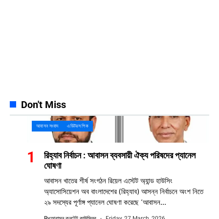
Pinterest
42k
Pin
YouTube
100k
Subscribers
Spotify
65k
Followers
Discord
23k
Followers
Don't Miss
আবাসন সংবাদ
এডিটরস পিক
রিহ্যাব নির্বাচন : আবাসন ব্যবসায়ী ঐক্য পরিষদের প্যানেল
ঘোষণা
আবাসন খাতের শীর্ষ সংগঠন রিয়েল এস্টেট অ্যান্ড হাউসিং
অ্যাসোসিয়েশন অব বাংলাদেশের (রিহ্যাব) আসন্ন নির্বাচনে অংশ নিতে
২৯ সদস্যের পূর্ণাঙ্গ প্যানেল ঘোষণা করেছে ‘আবাসন...
By
আবাসন কনটেন্ট কাউন্সিলর
Friday, 27 March, 2026