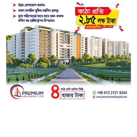
Facebook
23k
Likes
Instagram
32k
Follows