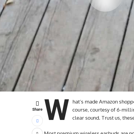
W
hat’s made Amazon shoppers
course, courtesy of 6-mill
Share
clear sound. Trust us, the
Most premium wireless earbuds are not