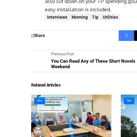
also cut down on your TP spending (plus
easy installation is included.
Interviews
Morning
Tip
Utilities
Share
Previous Post
You Can Read Any of These Short Novels 
Weekend
Related Articles
বিবিধ
বিবিধ