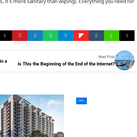
, it’s more sanitary than wiping). Everything you need for
Next Post
in a
Is This the Beginning of the End of the Internet?
বিবিধ