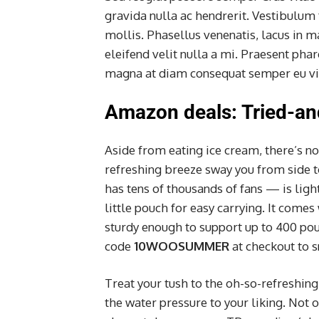
gravida nulla ac hendrerit. Vestibulum 
mollis. Phasellus venenatis, lacus in m
eleifend velit nulla a mi. Praesent pha
magna at diam consequat semper eu vita
Amazon deals: Tried-an
Aside from eating ice cream, there’s no
refreshing breeze sway you from side 
has tens of thousands of fans — is lig
little pouch for easy carrying. It comes
sturdy enough to support up to 400 pou
code
10WOOSUMMER
at checkout to s
Treat your tush to the oh-so-refreshing
the water pressure to your liking. Not on