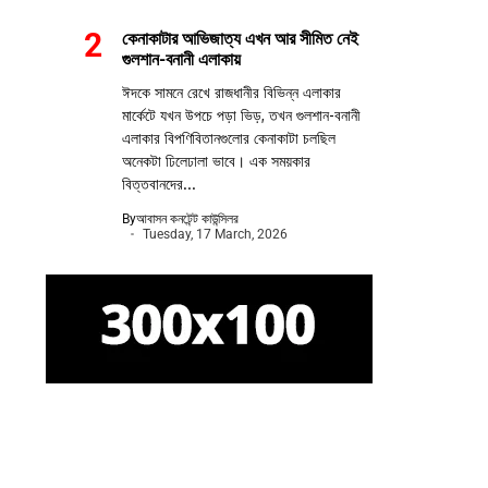
কেনাকাটার আভিজাত্য এখন আর সীমিত নেই
গুলশান-বনানী এলাকায়
ঈদকে সামনে রেখে রাজধানীর বিভিন্ন এলাকার
মার্কেটে যখন উপচে পড়া ভিড়, তখন গুলশান-বনানী
এলাকার বিপণিবিতানগুলোর কেনাকাটা চলছিল
অনেকটা ঢিলেঢালা ভাবে। এক সময়কার
বিত্তবানদের...
By
আবাসন কনটেন্ট কাউন্সিলর
Tuesday, 17 March, 2026