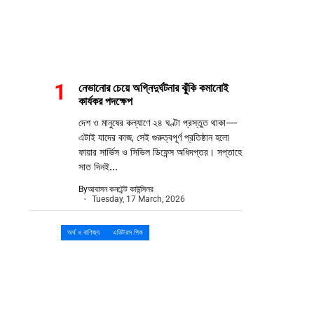
নেভানোর চেয়ে অগ্নিদুর্ঘটনার ঝুঁকি কমানোই
কার্যকর পদক্ষেপ
দেশ ও মানুষের কল্যাণে ২৪ ঘণ্টা প্রস্তুত থাকা—
এটাই যাদের কাজ, সেই গুরুত্বপূর্ণ প্রতিষ্ঠান হলো
ফায়ার সার্ভিস ও সিভিল ডিফেন্স অধিদপ্তর। সপ্তাহে
সাত দিনই...
By
আবাসন কনটেন্ট কাউন্সিলর
Tuesday, 17 March, 2026
অর্থ ও বাণিজ্য
এডিটরস পিক