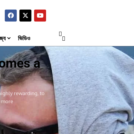
জ্য
ভিডিও
comes a
highly rewarding, to
d more