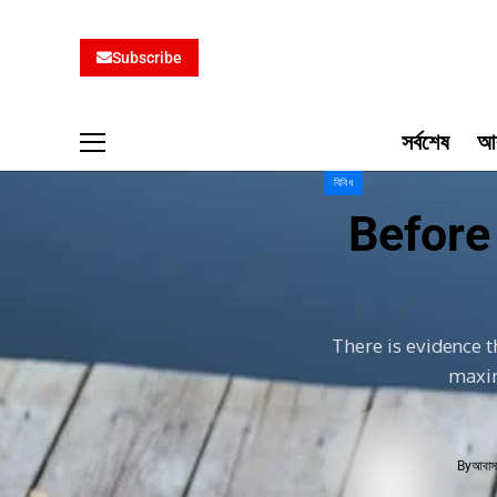
Subscribe
সর্বশেষ
আব
বিবিধ
Before
There is evidence t
maxim
By
আবাসন