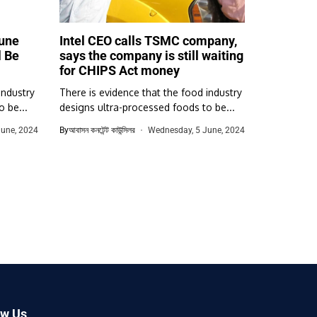
une
Intel CEO calls TSMC company,
l Be
says the company is still waiting
for CHIPS Act money
industry
There is evidence that the food industry
 be...
designs ultra-processed foods to be...
une, 2024
By
আবাসন কনটেন্ট কাউন্সিলর
Wednesday, 5 June, 2024
ow Us