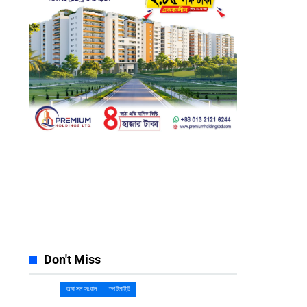
Facebook
Instagram
23k
Likes
32k
Follows
Pinterest
YouTube
42k
Pin
100k
Subscribers
Spotify
Discord
65k
Followers
23k
Followers
Don't Miss
আবাসন সংবাদ
স্পটলাইট