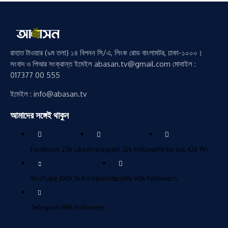
রাহাত টাওয়ার (৯ম তলা) ১৪ বিপনন সি/এ, লিংক রোড বাংলামটর, ঢাকা-১০০০।
সংবাদ ও পিআর সংক্রান্ত ইমেইল abasan.tv@gmail.com মোবাইল :
017377 00 555
ইমেইল : info@abasan.tv
আমাদের সঙ্গেই থাকুন
Facebook
23k
Likes
Instagram
32k
Follows
Pinterest
42k
Pin
YouTube
100k
Subscribers
Spotify
65k
Followers
Telegram
88k
Followers