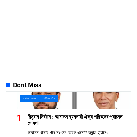
Instagram
32k
Follows
Pinterest
42k
Pin
YouTube
100k
Subscribers
Spotify
65k
Followers
Discord
23k
Followers
Don't Miss
আবাসন সংবাদ
এডিটরস পিক
রিহ্যাব নির্বাচন : আবাসন ব্যবসায়ী ঐক্য পরিষদের প্যানেল
ঘোষণা
আবাসন খাতের শীর্ষ সংগঠন রিয়েল এস্টেট অ্যান্ড হাউসিং