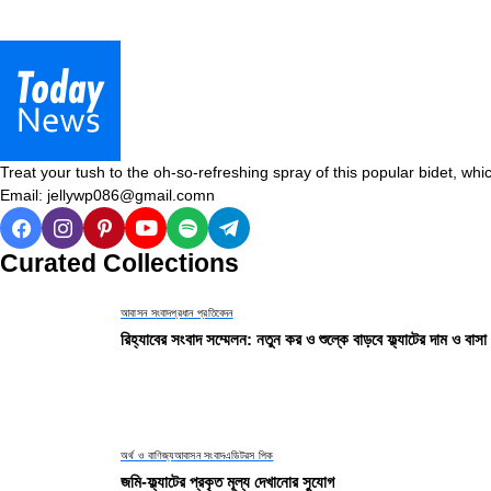
Treat your tush to the oh-so-refreshing spray of this popular bidet, whic
Email: jellywp086@gmail.comn
Curated Collections
আবাসন সংবাদ
প্রধান প্রতিবেদন
রিহ্যাবের সংবাদ সম্মেলন: নতুন কর ও শুল্কে বাড়বে ফ্ল্যাটের দাম ও বাসা
অর্থ ও বাণিজ্য
আবাসন সংবাদ
এডিটরস পিক
জমি-ফ্ল্যাটের প্রকৃত মূল্য দেখানোর সুযোগ