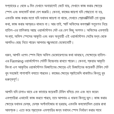
সপ্তাহের ৫ থেকে ৬ দিন যেখানে অনায়াসেই কেটে যায়, সেখানে কাজ করার ক্ষেত্রে
স্পেস এবং কমফোর্ট থাকা বেশ জরুরি। কেননা, কাজের জায়গা যদি গোছানো না হয়,
এমনকি কাজ করার মতো যদি যথাযথ জায়গা না থাকে, সেখানে প্রোডাক্টিভিটি তো দূরের
কথা, কাজ করার আগ্রহও থাকবে না। আর তাই, স্মার্ট অফিসের কমপ্যাক্ট সল্যুশন নিয়ে
হাতিল-এর তালিকায় আছে ওয়ার্কস্টেশন সেট এর বেশ কিছু অপশন। অফিসের এমপ্লয়ি
সংখ্যা, অফিস স্পেসের আকৃতি এবং ধরন অনুযায়ী এই ওয়ার্কস্টেশন সেটের মধ্য থেকে
আপনিও বেছে নিতে পারেন আপনার পছন্দমতো যেকোনোটি।
ধরুন, আপনি ওপেন স্পেস থিমে অফিস ডেকোরেশনের কথা ভাবছেন, সেক্ষেত্রে হাতিল-
এর Fleming ওয়ার্কস্টেশন সেটটি বিবেচনায় রাখতে পারেন। কেননা, স্কয়ার আকৃতি
কিংবা এল আকৃতির ওয়ার্কস্টেশন ডিজাইনের ক্ষেত্রে এই ডিজাইনের কয়েকটি টেবিল সেট
খুব সহজেই পাশাপাশি বসাতে পারবেন। কাজের ক্ষেত্রে প্রাইভেসি থাকাটাও কিন্তু খুব
গুরুত্বপূর্ণ।
আপনি যদি ঢালাও ভাবে এক কাতারে কয়েকটি টেবিল বসিয়ে দেন এবং মনে করেন
এমপ্লয়িরা এভাবেই কাজ করতে পারবে, তবে আপনার এ ধারনা কিন্তু ভুল। কাজ করার
ক্ষেত্রে যথাযথ ডেস্ক, ডেস্ক অর্গানাইজার বা ড্রয়ার, এমনকি কমফোর্টেবল চেয়ার রাখা
আবশ্যক। এতে করে প্রত্যেক এমপ্লয়ির জন্য যথাযথ স্পেস নির্ধারণ করার সাথে