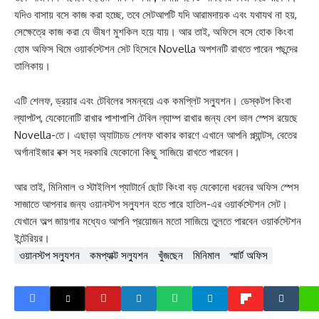
যদিও বাসায় বসে কাজ করা হচ্ছে, তবে সেটআপটি যদি আরামদায়ক এবং যথাযথ না হয়,
সেক্ষেত্রে কাজ করা যে ভীষণ মুশকিল হয়ে যায়। আর তাই, অফিসে বসে হোক কিংবা
হোম অফিস থিমে ওয়ার্কস্টেশন সেট হিসেবে Novella অপশনটি রাখতে পারেন পছন্দের
তালিকায়।
এটি শেলফ, ড্রয়ার এবং টেবিলের সমন্বয়ে এক কমপ্লিট সল্যুশন। ডেস্কটপ কিংবা
ল্যাপটপ, যেকোনোটি রাখার পাশাপাশি টেবিল ল্যাম্প রাখার জন্য বেশ ভাল স্পেস রয়েছে
Novella-তে। এছাড়া অ্যাটাচড শেলফ থাকার কারণে এখানে আপনি প্ল্যান্টস, বেতের
অর্গানাইজার বক্স সহ দরকারি যেকোনো কিছু সাজিয়ে রাখতে পারবেন।
আর তাই, মিনিমাল ও স্টাইলিশ প্যাটার্নে ছোট কিংবা বড় যেকোনো ধরনের অফিস স্পেস
সাজাতে আপনার জন্য ওয়ানস্টপ সল্যুশন হতে পারে হাতিল-এর ওয়ার্কস্টেশন সেট।
যেখানে অল্প জায়গার মধ্যেও আপনি প্রয়োজন মতো সাজিয়ে তুলতে পারবেন ওয়ার্কস্টেশন
ইন্টেরিয়র।
ওয়ানস্টপ সল্যুশন
কমপ্যাক্ট সল্যুশন
খুঁজছেন
মিনিমাল
স্মার্ট অফিস