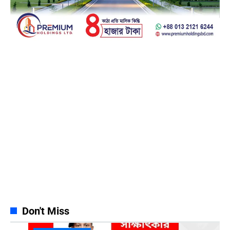
Facebook
23k
Likes
Instagram
32k
Follows
Pinterest
42k
Pin
YouTube
100k
Subscribers
Spotify
65k
Followers
Discord
23k
Followers
Don't Miss