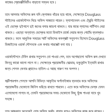
কাজের প্রোডাক্টিভিটিও বাড়ানো সম্ভব হবে।
তবে আপনার অফিসের রুম যদি ক্লোজড ধাঁচের হয়ে থাকে, সেক্ষেত্রে Douglass
স্টাইলের ওয়ার্কস্টেশন দিয়ে অফিস সাজাতে পারেন। ফ্যাশানেবল এবং ট্রেন্ডি স্টাইলের
এই ডেস্কে দুইপাশে দুই জনের বসার জায়গা থাকবে। যার মাঝে গ্লাসের পার্টিশান দেয়া
থাকবে। এছাড়া অন্যান্য ডেস্কের মতো ডিভাইস চার্জে দেয়ার জন্য পোর্টের ব্যবস্থাও
থাকবে। ফলে আধুনিক সময়ের স্মার্ট অফিসের কমপ্যাক্ট সল্যুশন হিসেবে Douglass
ডিজাইনের ওয়ার্ক স্টেশনকে এক কথায় পারফেক্ট বলা যায়।
ওয়ার্কস্টেশনে টেবিল রাখার সল্যুশন তো পাওয়া গেল, তবে অগোছালো অফিস রুম দেখতে
কিন্তু কারো ভালো লাগে না। সেক্ষেত্রে প্রয়োজনীয় ফোল্ডার, ডকুমেন্টস ইত্যাদি রাখার
জন্য শেলফ কেনার প্ল্যানেও হাতিল-এ আছে দারুণ সব অপশন।
মাল্টিপারপাস শেলফে আপনি বিভিন্ন আকৃতির অর্গানাইজার ব্যবহার করে অফিসের
প্রয়োজনীয় যেকোনো জিনিস গুছিয়ে রাখতে পারবেন। এতে করে অফিসের ডেস্ক যেমন
এলোমেলো লাগবে না, তেমনি প্রয়োজনের সময় যেকোনো কিছু খুঁজে পাওয়া যাবে খুব
সহজে।
তবে আজকাল অনেকেই হোম অফিস অর্থাৎ, বাসায় বসেও অফিসের কাজ করে থাকেন।