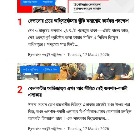
আবাসন সংবাদ
স্পটলাইট
নেভানোর চেয়ে অগ্নিদুর্ঘটনার ঝুঁকি কমানোই কার্যকর পদক্ষেপ
দেশ ও মানুষের কল্যাণে ২৪ ঘণ্টা প্রস্তুত থাকা—এটাই যাদের কাজ,
সেই গুরুত্বপূর্ণ প্রতিষ্ঠান হলো ফায়ার সার্ভিস ও সিভিল ডিফেন্স
অধিদপ্তর। সপ্তাহে সাত দিনই...
By
আবাসন কনটেন্ট কাউন্সিলর
Tuesday, 17 March, 2026
অর্থ ও বাণিজ্য
এডিটরস পিক
কেনাকাটার আভিজাত্য এখন আর সীমিত নেই গুলশান-বনানী
এলাকায়
ঈদকে সামনে রেখে রাজধানীর বিভিন্ন এলাকার মার্কেটে যখন উপচে পড়া
ভিড়, তখন গুলশান-বনানী এলাকার বিপণিবিতানগুলোর কেনাকাটা চলছিল
অনেকটা ঢিলেঢালা ভাবে। এক সময়কার বিত্তবানদের...
By
আবাসন কনটেন্ট কাউন্সিলর
Tuesday, 17 March, 2026