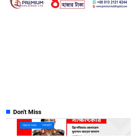
Facebook
23k
Likes
Instagram
32k
Follows
Pinterest
42k
Pin
YouTube
100k
Subscribers
Spotify
65k
Followers
Discord
23k
Followers
Don't Miss
আবাসন সংবাদ
স্পটলাইট