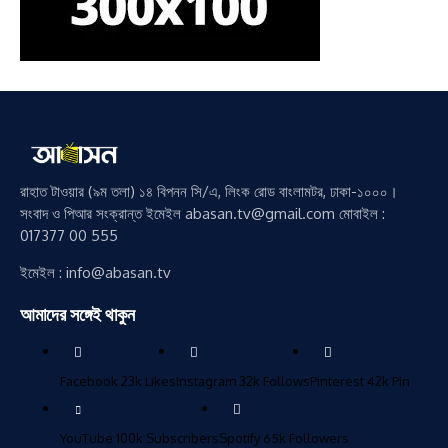
রাহাত টাওয়ার (৯ম তলা) ১৪ বিপনন সি/এ, লিংক রোড বাংলামটর, ঢাকা-১০০০।
সংবাদ ও পিআর সংক্রান্ত ইমেইল abasan.tv@gmail.com মোবাইল :
017377 00 555
ইমেইল : info@abasan.tv
আমাদের সঙ্গেই থাকুন
Facebook
23k
Likes
Instagram
32k
Follows
Pinterest
42k
Pin
YouTube
100k
Subscribers
Spotify
65k
Followers