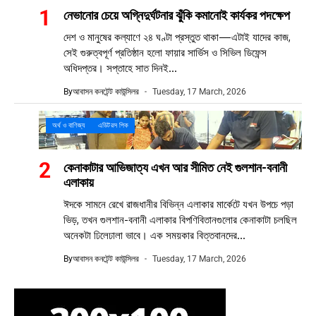
নেভানোর চেয়ে অগ্নিদুর্ঘটনার ঝুঁকি কমানোই কার্যকর পদক্ষেপ
দেশ ও মানুষের কল্যাণে ২৪ ঘণ্টা প্রস্তুত থাকা—এটাই যাদের কাজ,
সেই গুরুত্বপূর্ণ প্রতিষ্ঠান হলো ফায়ার সার্ভিস ও সিভিল ডিফেন্স
অধিদপ্তর। সপ্তাহে সাত দিনই...
By
আবাসন কনটেন্ট কাউন্সিলর
Tuesday, 17 March, 2026
অর্থ ও বাণিজ্য
এডিটরস পিক
কেনাকাটার আভিজাত্য এখন আর সীমিত নেই গুলশান-বনানী
এলাকায়
ঈদকে সামনে রেখে রাজধানীর বিভিন্ন এলাকার মার্কেটে যখন উপচে পড়া
ভিড়, তখন গুলশান-বনানী এলাকার বিপণিবিতানগুলোর কেনাকাটা চলছিল
অনেকটা ঢিলেঢালা ভাবে। এক সময়কার বিত্তবানদের...
By
আবাসন কনটেন্ট কাউন্সিলর
Tuesday, 17 March, 2026