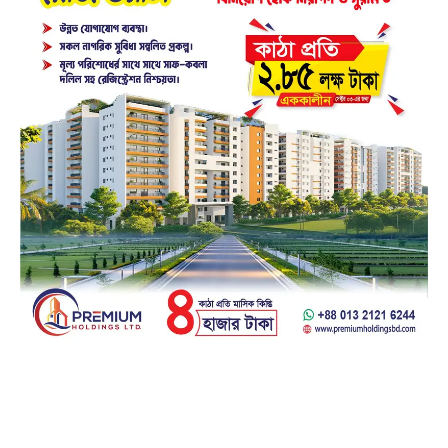
Facebook
23k
Likes
Instagram
32k
Follows