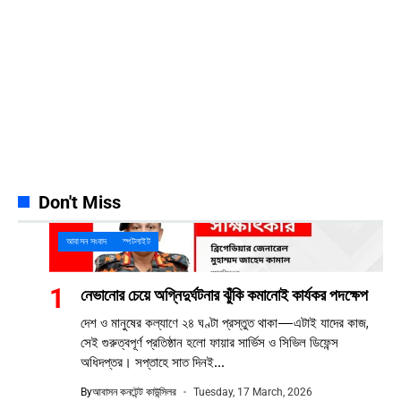
Pinterest
42k
Pin
YouTube
100k
Subscribers
Spotify
65k
Followers
Discord
23k
Followers
Don't Miss
আবাসন সংবাদ
স্পটলাইট
নেভানোর চেয়ে অগ্নিদুর্ঘটনার ঝুঁকি কমানোই কার্যকর পদক্ষেপ
দেশ ও মানুষের কল্যাণে ২৪ ঘণ্টা প্রস্তুত থাকা—এটাই যাদের কাজ,
সেই গুরুত্বপূর্ণ প্রতিষ্ঠান হলো ফায়ার সার্ভিস ও সিভিল ডিফেন্স
অধিদপ্তর। সপ্তাহে সাত দিনই...
By
আবাসন কনটেন্ট কাউন্সিলর
Tuesday, 17 March, 2026