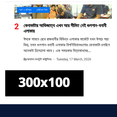
অর্থ ও বাণিজ্য
এডিটরস পিক
কেনাকাটার আভিজাত্য এখন আর সীমিত নেই গুলশান-বনানী
এলাকায়
ঈদকে সামনে রেখে রাজধানীর বিভিন্ন এলাকার মার্কেটে যখন উপচে পড়া
ভিড়, তখন গুলশান-বনানী এলাকার বিপণিবিতানগুলোর কেনাকাটা চলছিল
অনেকটা ঢিলেঢালা ভাবে। এক সময়কার বিত্তবানদের...
By
আবাসন কনটেন্ট কাউন্সিলর
Tuesday, 17 March, 2026