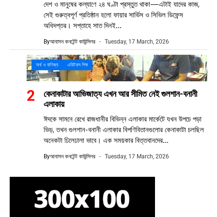
দেশ ও মানুষের কল্যাণে ২৪ ঘণ্টা প্রস্তুত থাকা—এটাই যাদের কাজ,
সেই গুরুত্বপূর্ণ প্রতিষ্ঠান হলো ফায়ার সার্ভিস ও সিভিল ডিফেন্স
অধিদপ্তর। সপ্তাহে সাত দিনই...
By
আবাসন কনটেন্ট কাউন্সিলর
Tuesday, 17 March, 2026
অর্থ ও বাণিজ্য
এডিটরস পিক
কেনাকাটার আভিজাত্য এখন আর সীমিত নেই গুলশান-বনানী
এলাকায়
ঈদকে সামনে রেখে রাজধানীর বিভিন্ন এলাকার মার্কেটে যখন উপচে পড়া
ভিড়, তখন গুলশান-বনানী এলাকার বিপণিবিতানগুলোর কেনাকাটা চলছিল
অনেকটা ঢিলেঢালা ভাবে। এক সময়কার বিত্তবানদের...
By
আবাসন কনটেন্ট কাউন্সিলর
Tuesday, 17 March, 2026