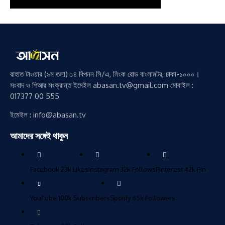
রাহাত টাওয়ার (৯ম তলা) ১৪ বিপনন সি/এ, লিংক রোড বাংলামটর, ঢাকা-১০০০।
সংবাদ ও পিআর সংক্রান্ত ইমেইল abasan.tv@gmail.com মোবাইল :
017377 00 555
ইমেইল : info@abasan.tv
আমাদের সঙ্গেই থাকুন
Facebook
23k
Likes
Instagram
32k
Follows
Pinterest
42k
Pin
YouTube
100k
Subscribers
Spotify
65k
Followers