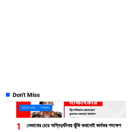
Facebook
23k
Likes
Instagram
32k
Follows
Pinterest
42k
Pin
YouTube
100k
Subscribers
Spotify
65k
Followers
Discord
23k
Followers
Don't Miss
আবাসন সংবাদ
স্পটলাইট
নেভানোর চেয়ে অগ্নিদুর্ঘটনার ঝুঁকি কমানোই কার্যকর পদক্ষেপ