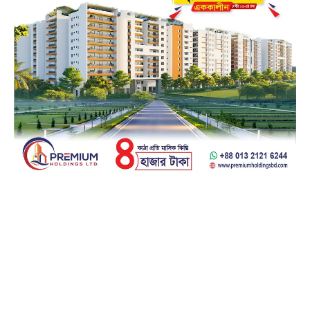
Facebook
23k
Likes
Instagram
32k
Follows
Pinterest
42k
Pin
YouTube
100k
Subscribers