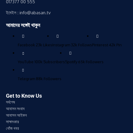
017377 00 555
ইমেইল : info@abasan.tv
আমাদের সঙ্গেই থাকুন
Facebook
23k
Likes
Instagram
32k
Follows
Pinterest
42k
Pin
YouTube
100k
Subscribers
Spotify
65k
Followers
Telegram
88k
Followers
Get to Know Us
সর্বশেষ
আবাসন সংবাদ
আবাসন আইকন
সাক্ষাৎকার
খোঁজ খবর