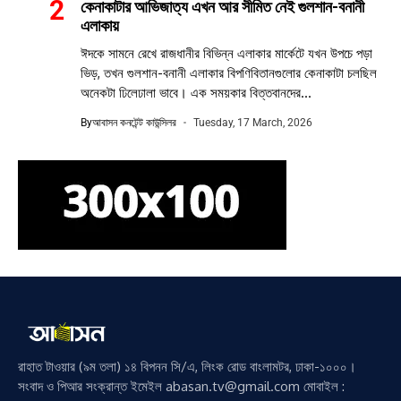
কেনাকাটার আভিজাত্য এখন আর সীমিত নেই গুলশান-বনানী
এলাকায়
ঈদকে সামনে রেখে রাজধানীর বিভিন্ন এলাকার মার্কেটে যখন উপচে পড়া
ভিড়, তখন গুলশান-বনানী এলাকার বিপণিবিতানগুলোর কেনাকাটা চলছিল
অনেকটা ঢিলেঢালা ভাবে। এক সময়কার বিত্তবানদের...
By
আবাসন কনটেন্ট কাউন্সিলর
Tuesday, 17 March, 2026
রাহাত টাওয়ার (৯ম তলা) ১৪ বিপনন সি/এ, লিংক রোড বাংলামটর, ঢাকা-১০০০।
সংবাদ ও পিআর সংক্রান্ত ইমেইল abasan.tv@gmail.com মোবাইল :