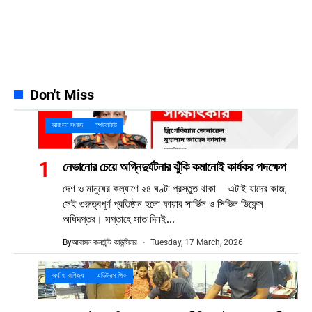
Spotify
65k
Followers
Discord
23k
Followers
Don't Miss
আবাসন সংবাদ
স্পটলাইট
নেভানোর চেয়ে অগ্নিদুর্ঘটনার ঝুঁকি কমানোই কার্যকর পদক্ষেপ
দেশ ও মানুষের কল্যাণে ২৪ ঘণ্টা প্রস্তুত থাকা—এটাই যাদের কাজ,
সেই গুরুত্বপূর্ণ প্রতিষ্ঠান হলো ফায়ার সার্ভিস ও সিভিল ডিফেন্স
অধিদপ্তর। সপ্তাহে সাত দিনই...
By
আবাসন কনটেন্ট কাউন্সিলর
Tuesday, 17 March, 2026
অর্থ ও বাণিজ্য
এডিটরস পিক