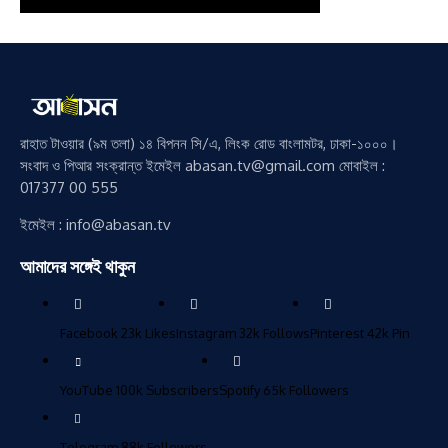
রাহাত টাওয়ার (৯ম তলা) ১৪ বিপনন সি/এ, লিংক রোড বাংলামটর, ঢাকা-১০০০।
সংবাদ ও পিআর সংক্রান্ত ইমেইল abasan.tv@gmail.com মোবাইল :
017377 00 555
ইমেইল : info@abasan.tv
আমাদের সঙ্গেই থাকুন
Facebook
23k
Likes
Instagram
32k
Follows
Pinterest
42k
Pin
YouTube
100k
Subscribers
Spotify
65k
Followers
Telegram
88k
Followers