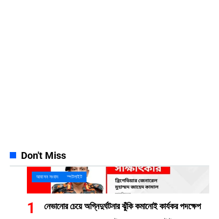
Facebook
23k
Likes
Instagram
32k
Follows
Pinterest
42k
Pin
YouTube
100k
Subscribers
Spotify
65k
Followers
Discord
23k
Followers
Don't Miss
আবাসন সংবাদ
স্পটলাইট
নেভানোর চেয়ে অগ্নিদুর্ঘটনার ঝুঁকি কমানোই কার্যকর পদক্ষেপ