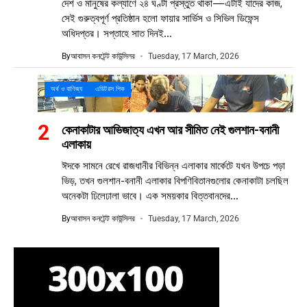
দেশ ও মানুষের কল্যাণে ২৪ ঘণ্টা প্রস্তুত থাকা—এটাই যাদের কাজ,
সেই গুরুত্বপূর্ণ প্রতিষ্ঠান হলো ফায়ার সার্ভিস ও সিভিল ডিফেন্স
অধিদপ্তর। সপ্তাহে সাত দিনই...
By
আবাসন কনটেন্ট কাউন্সিলর
Tuesday, 17 March, 2026
অর্থ ও বাণিজ্য
এডিটরস পিক
কেনাকাটার আভিজাত্য এখন আর সীমিত নেই গুলশান-বনানী
এলাকায়
ঈদকে সামনে রেখে রাজধানীর বিভিন্ন এলাকার মার্কেটে যখন উপচে পড়া
ভিড়, তখন গুলশান-বনানী এলাকার বিপণিবিতানগুলোর কেনাকাটা চলছিল
অনেকটা ঢিলেঢালা ভাবে। এক সময়কার বিত্তবানদের...
By
আবাসন কনটেন্ট কাউন্সিলর
Tuesday, 17 March, 2026