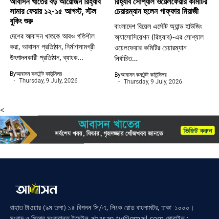
আবাসন খাতের বড় আয়োজন রিহ্যাব
রিহ্যাব সোশ্যাল ওয়েলফেয়ার কমিটির
সামার ফেয়ার ১২-১৫ আগস্ট, স্টল
চেয়ারম্যান হলেন গাফ্ফার মিয়াজী
বুকিং শুরু
বাংলাদেশ রিয়েল এস্টেট অ্যান্ড হাউজিং
দেশের আবাসন খাতকে আরও গতিশীল
অ্যাসোসিয়েশন (রিহ্যাব)-এর সোশ্যাল
করা, আবাসন প্রতিষ্ঠান, নির্মাণসামগ্রী
ওয়েলফেয়ার কমিটির চেয়ারম্যান
উৎপাদনকারী প্রতিষ্ঠান, ব্যাংক...
নির্বাচিত...
By
আবাসন কনটেন্ট কাউন্সিলর
By
আবাসন কনটেন্ট কাউন্সিলর
Thursday, 9 July, 2026
Thursday, 9 July, 2026
<
রাহাত টাওয়ার (৯ম তলা) ১৪ বিপনন সি/এ, লিংক রোড বাংলামটর, ঢাকা-১০০০।
সংবাদ ও পিআর সংক্রান্ত ইমেইল abasan.tv@gmail.com মোবাইল :