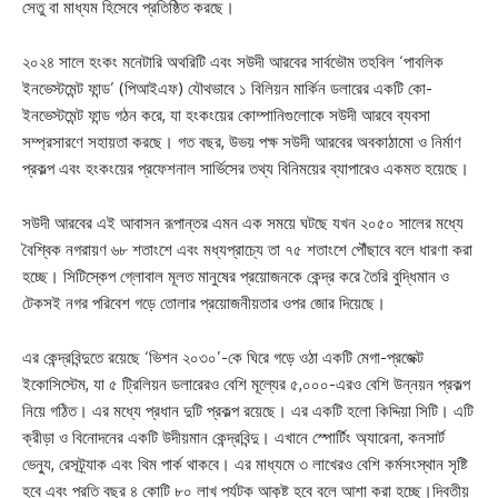
সেতু বা মাধ্যম হিসেবে প্রতিষ্ঠিত করছে।
২০২৪ সালে হংকং মনেটারি অথরিটি এবং সউদী আরবের সার্বভৌম তহবিল ‘পাবলিক
ইনভেস্টমেন্ট ফান্ড’ (পিআইএফ) যৌথভাবে ১ বিলিয়ন মার্কিন ডলারের একটি কো-
ইনভেস্টমেন্ট ফান্ড গঠন করে, যা হংকংয়ের কোম্পানিগুলোকে সউদী আরবে ব্যবসা
সম্প্রসারণে সহায়তা করছে। গত বছর, উভয় পক্ষ সউদী আরবের অবকাঠামো ও নির্মাণ
প্রকল্প এবং হংকংয়ের প্রফেশনাল সার্ভিসের তথ্য বিনিময়ের ব্যাপারেও একমত হয়েছে।
সউদী আরবের এই আবাসন রূপান্তর এমন এক সময়ে ঘটছে যখন ২০৫০ সালের মধ্যে
বৈশ্বিক নগরায়ণ ৬৮ শতাংশে এবং মধ্যপ্রাচ্যে তা ৭৫ শতাংশে পৌঁছাবে বলে ধারণা করা
হচ্ছে। সিটিস্কেপ গ্লোবাল মূলত মানুষের প্রয়োজনকে কেন্দ্র করে তৈরি বুদ্ধিমান ও
টেকসই নগর পরিবেশ গড়ে তোলার প্রয়োজনীয়তার ওপর জোর দিয়েছে।
এর কেন্দ্রবিন্দুতে রয়েছে ‘ভিশন ২০৩০’-কে ঘিরে গড়ে ওঠা একটি মেগা-প্রজেক্ট
ইকোসিস্টেম, যা ৫ ট্রিলিয়ন ডলারেরও বেশি মূল্যের ৫,০০০-এরও বেশি উন্নয়ন প্রকল্প
নিয়ে গঠিত। এর মধ্যে প্রধান দুটি প্রকল্প রয়েছে। এর একটি হলো কিদ্দিয়া সিটি। এটি
ক্রীড়া ও বিনোদনের একটি উদীয়মান কেন্দ্রবিন্দু। এখানে স্পোর্টিং অ্যারেনা, কনসার্ট
ভেন্যু, রেসট্র্যাক এবং থিম পার্ক থাকবে। এর মাধ্যমে ৩ লাখেরও বেশি কর্মসংস্থান সৃষ্টি
হবে এবং প্রতি বছর ৪ কোটি ৮০ লাখ পর্যটক আকৃষ্ট হবে বলে আশা করা হচ্ছে।দ্বিতীয়