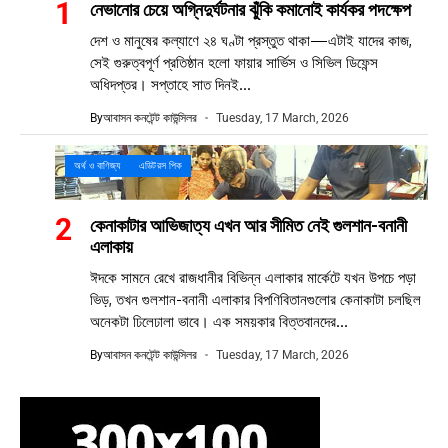
নেভানোর চেয়ে অগ্নিদুর্ঘটনার ঝুঁকি কমানোই কার্যকর পদক্ষেপ
দেশ ও মানুষের কল্যাণে ২৪ ঘণ্টা প্রস্তুত থাকা—এটাই যাদের কাজ,
সেই গুরুত্বপূর্ণ প্রতিষ্ঠান হলো ফায়ার সার্ভিস ও সিভিল ডিফেন্স
অধিদপ্তর। সপ্তাহে সাত দিনই...
By
আবাসন কনটেন্ট কাউন্সিলর
Tuesday, 17 March, 2026
অর্থ ও বাণিজ্য
এডিটরস পিক
কেনাকাটার আভিজাত্য এখন আর সীমিত নেই গুলশান-বনানী
এলাকায়
ঈদকে সামনে রেখে রাজধানীর বিভিন্ন এলাকার মার্কেটে যখন উপচে পড়া
ভিড়, তখন গুলশান-বনানী এলাকার বিপণিবিতানগুলোর কেনাকাটা চলছিল
অনেকটা ঢিলেঢালা ভাবে। এক সময়কার বিত্তবানদের...
By
আবাসন কনটেন্ট কাউন্সিলর
Tuesday, 17 March, 2026