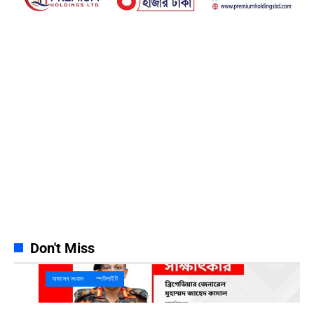
Facebook
23k
Likes
Instagram
32k
Follows
Pinterest
42k
Pin
YouTube
100k
Subscribers
Spotify
65k
Followers
Discord
23k
Followers
Don't Miss
আবাসন সংবাদ
স্পটলাইট