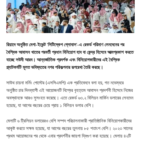
রিয়াদে অনুষ্ঠিত মেগা-ইভেন্ট ‘সিটিস্কেপ গ্লোবাল’-এ রেকর্ড পরিমাণ লেনদেনের পর
বৈশ্বিক আবাসন খাতের পরবর্তী প্রধান বিনিয়োগ হাব বা কেন্দ্র হিসেবে আত্মপ্রকাশ করতে
যাচ্ছে সউদী আরব। আন্তর্জাতিক প্রদর্শক এবং বিনিয়োগকারীদের এই বৈশ্বিক
প্ল্যাটফর্মটি মূলত ভবিষ্যতের নগর পরিকল্পনার রূপরেখা তৈরি করছে।
সাউথ চায়না মর্নিং পোস্টের (এসসিএমপি) এক প্রতিবেদনে বলা হয়, গত নভেম্বরে
অনুষ্ঠিত চার দিনব্যাপী এই আয়োজনটি বিশ্বের বৃহত্তম আবাসন প্রদর্শনী হিসেবে নিজের
অবস্থানকে আরও সুসংহত করেছে। এতে রেকর্ড ৬৩.২ বিলিয়ন মার্কিন ডলারের লেনদেন
হয়েছে, যা আগের বছরের চেয়ে প্রায় ১ বিলিয়ন ডলার বেশি।
মেলাটি ৬ ট্রিলিয়ন ডলারেরও বেশি সম্পদ পরিচালনাকারী প্রাতিষ্ঠানিক বিনিয়োগকারীদের
আকৃষ্ট করতে সক্ষম হয়েছে, যা আগের বছরের তুলনায় ৮৫ শতাংশ বেশি। ২০২৩ সালের
প্রথম আয়োজনের পর থেকে এবার প্রদর্শনীর জায়গা দ্বিগুণ করা হয়েছে। মেলায় ৪২টি