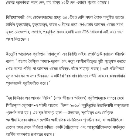
দেশের প্রদর্শকরা অংশ নেন, যার মধ্যে ১৫টি দেশ এবারই প্রথম এসেছে।
বিনিয়োগকারী এবং ডেভেলপারদের মধ্যে ৩৫০টিরও বেশি সফল বৈঠক অনুষ্ঠিত হয়েছে।
মার্কিন যুক্তরাষ্ট্র, যুক্তরাজ্য, ভারত ও চীনের মতো দেশগুলোর আবাসন খাতের সাথে
যুক্ত ডেভেলপার, স্থপতি, প্রযুক্তি সরবরাহকারী এবং নীতিনির্ধারকরা এই আয়োজনে
অংশ নিয়েছেন।
ইভেন্টের আয়োজক প্রতিষ্ঠান ‘তাহালুফ’-এর নির্বাহী ভাইস-প্রেসিডেন্ট র‍্যাচেল স্টার্জেস
বলেন, “ধারণার বৈশ্বিক আদান-প্রদান এবং নতুন অংশীদারিত্বের সৃষ্টি প্রত্যক্ষ করতে
পেরে আমরা গর্বিত, যা আবাসন খাতের ভবিষ্যৎ গঠনে সাহায্য করছে। এই গতিশীলতা
মূলত আবাসন ও নগর উন্নয়নে একটি বৈশ্বিক হাব হিসেবে সউদী আরবের ক্রমবর্ধমান
প্রভাবকেই প্রতিফলিত করে।”
“দ্য ফিউচার অব আরবান লিভিং” (নগর জীবনের ভবিষ্যৎ) প্রতিপাদ্যকে সামনে রেখে
সিটিস্কেপ গ্লোবাল-এ সউদী আরবের ‘ভিশন ২০৩০’ ব্লুপ্রিন্টের উচ্চাভিলাষী লক্ষ্যগুলো
প্রদর্শন করা হয়। এর মূল উদ্দেশ্য হলো—উদ্ভাবন, স্থায়িত্ব এবং বৈশ্বিক
অংশীদারিত্বের মাধ্যমে দেশটির অর্থনৈতিক মানচিত্রের পুনর্গঠন করা, যা অর্থনীতিকে
তেলের ওপর থেকে নির্ভরতা কমিয়ে একটি বৈচিত্র্যময় এবং আন্তর্জাতিকভাবে সমন্বিত
আর্থিক ব্যবস্থায় রূপান্তর করবে।