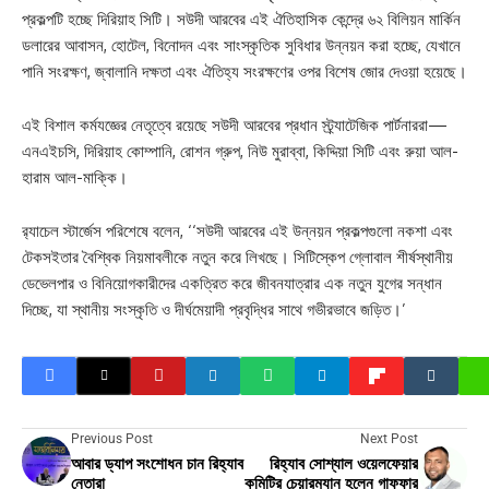
প্রকল্পটি হচ্ছে দিরিয়াহ সিটি। সউদী আরবের এই ঐতিহাসিক কেন্দ্রে ৬২ বিলিয়ন মার্কিন
ডলারের আবাসন, হোটেল, বিনোদন এবং সাংস্কৃতিক সুবিধার উন্নয়ন করা হচ্ছে, যেখানে
পানি সংরক্ষণ, জ্বালানি দক্ষতা এবং ঐতিহ্য সংরক্ষণের ওপর বিশেষ জোর দেওয়া হয়েছে।
এই বিশাল কর্মযজ্ঞের নেতৃত্বে রয়েছে সউদী আরবের প্রধান স্ট্র্যাটেজিক পার্টনাররা—
এনএইচসি, দিরিয়াহ কোম্পানি, রোশন গ্রুপ, নিউ মুরাব্বা, কিদ্দিয়া সিটি এবং রুয়া আল-
হারাম আল-মাক্কি।
র‍্যাচেল স্টার্জেস পরিশেষে বলেন, ‘‘সউদী আরবের এই উন্নয়ন প্রকল্পগুলো নকশা এবং
টেকসইতার বৈশ্বিক নিয়মাবলীকে নতুন করে লিখছে। সিটিস্কেপ গ্লোবাল শীর্ষস্থানীয়
ডেভেলপার ও বিনিয়োগকারীদের একত্রিত করে জীবনযাত্রার এক নতুন যুগের সন্ধান
দিচ্ছে, যা স্থানীয় সংস্কৃতি ও দীর্ঘমেয়াদী প্রবৃদ্ধির সাথে গভীরভাবে জড়িত।’
Previous Post
Next Post
আবার ড্যাপ সংশোধন চান রিহ্যাব
রিহ্যাব সোশ্যাল ওয়েলফেয়ার
নেতারা
কমিটির চেয়ারম্যান হলেন গাফ্ফার