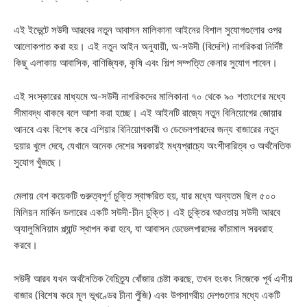
এই ইভেন্টে সউদী আরবের নতুন আবাসন মালিকানা আইনের বিশাল সুযোগগুলোর ওপর
আলোকপাত করা হয়। এই নতুন আইন অনুযায়ী, অ-সউদী (বিদেশি) নাগরিকরা নির্দিষ্ট
কিছু এলাকায় আবাসিক, বাণিজ্যিক, কৃষি এবং শিল্প সম্পত্তি কেনার সুযোগ পাবেন।
এই সংস্কারের মাধ্যমে অ-সউদী নাগরিকদের মালিকানা ৭০ থেকে ৯০ শতাংশের মধ্যে
সীমাবদ্ধ থাকবে বলে আশা করা হচ্ছে। এই আইনটি রাজ্যে নতুন বিনিয়োগের জোয়ার
আনবে এবং বিশেষ করে এশিয়ার বিনিয়োগকারী ও ডেভেলপারদের জন্য বাজারের নতুন
দুয়ার খুলে দেবে, যেখানে অনেক দেশের সরকারই মধ্যপ্রাচ্যে অংশীদারিত্ব ও অর্থনৈতিক
সুযোগ খুঁজছে।
মেলায় বেশ কয়েকটি গুরুত্বপূর্ণ চুক্তি স্বাক্ষরিত হয়, যার মধ্যে অন্যতম ছিল ৫০০
মিলিয়ন মার্কিন ডলারের একটি সউদী-চীন চুক্তি। এই চুক্তির আওতায় সউদী আরবে
অ্যালুমিনিয়াম প্ল্যান্ট স্থাপন করা হবে, যা আবাসন ডেভেলপারদের কাঁচামাল সরবরাহ
করবে।
সউদী আরব যখন অর্থনৈতিক বৈচিত্র্য খোঁজার চেষ্টা করছে, তখন হংকং নিজেকে পূর্ব এশীয়
বাজার (বিশেষ করে মূল ভূখণ্ডের চীনা পুঁজি) এবং উপসাগরীয় দেশগুলোর মধ্যে একটি