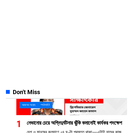
Facebook
23k
Likes
Instagram
32k
Follows
Pinterest
42k
Pin
YouTube
100k
Subscribers
Spotify
65k
Followers
Discord
23k
Followers
Don't Miss
আবাসন সংবাদ
স্পটলাইট
নেভানোর চেয়ে অগ্নিদুর্ঘটনার ঝুঁকি কমানোই কার্যকর পদক্ষেপ
দেশ ও মানুষের কল্যাণে ২৪ ঘণ্টা প্রস্তুত থাকা—এটাই যাদের কাজ,