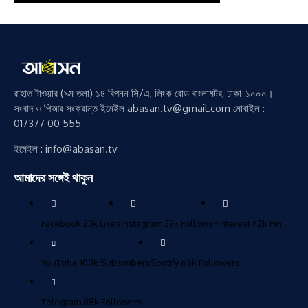
রাহাত টাওয়ার (৯ম তলা) ১৪ বিপনন সি/এ, লিংক রোড বাংলামটর, ঢাকা-১০০০।
সংবাদ ও পিআর সংক্রান্ত ইমেইল abasan.tv@gmail.com মোবাইল :
017377 00 555
ইমেইল : info@abasan.tv
আমাদের সঙ্গেই থাকুন
Facebook
23k
Likes
Instagram
32k
Follows
Pinterest
42k
Pin
YouTube
100k
Subscribers
Spotify
65k
Followers
Telegram
88k
Followers