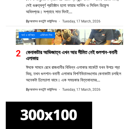
সেই গুরুত্বপূর্ণ প্রতিষ্ঠান হলো ফায়ার সার্ভিস ও সিভিল ডিফেন্স
অধিদপ্তর। সপ্তাহে সাত দিনই...
By
আবাসন কনটেন্ট কাউন্সিলর
Tuesday, 17 March, 2026
অর্থ ও বাণিজ্য
এডিটরস পিক
কেনাকাটার আভিজাত্য এখন আর সীমিত নেই গুলশান-বনানী
এলাকায়
ঈদকে সামনে রেখে রাজধানীর বিভিন্ন এলাকার মার্কেটে যখন উপচে পড়া
ভিড়, তখন গুলশান-বনানী এলাকার বিপণিবিতানগুলোর কেনাকাটা চলছিল
অনেকটা ঢিলেঢালা ভাবে। এক সময়কার বিত্তবানদের...
By
আবাসন কনটেন্ট কাউন্সিলর
Tuesday, 17 March, 2026