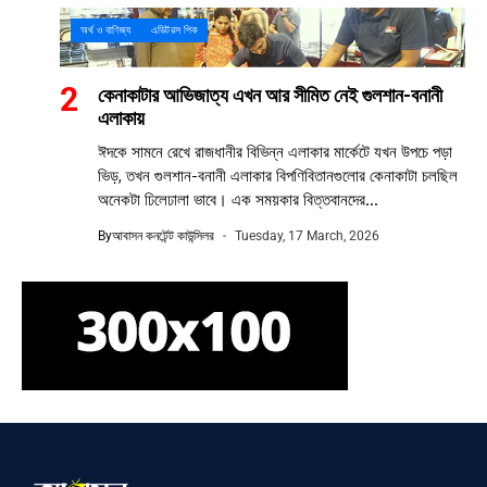
অর্থ ও বাণিজ্য
এডিটরস পিক
কেনাকাটার আভিজাত্য এখন আর সীমিত নেই গুলশান-বনানী
এলাকায়
ঈদকে সামনে রেখে রাজধানীর বিভিন্ন এলাকার মার্কেটে যখন উপচে পড়া
ভিড়, তখন গুলশান-বনানী এলাকার বিপণিবিতানগুলোর কেনাকাটা চলছিল
অনেকটা ঢিলেঢালা ভাবে। এক সময়কার বিত্তবানদের...
By
আবাসন কনটেন্ট কাউন্সিলর
Tuesday, 17 March, 2026