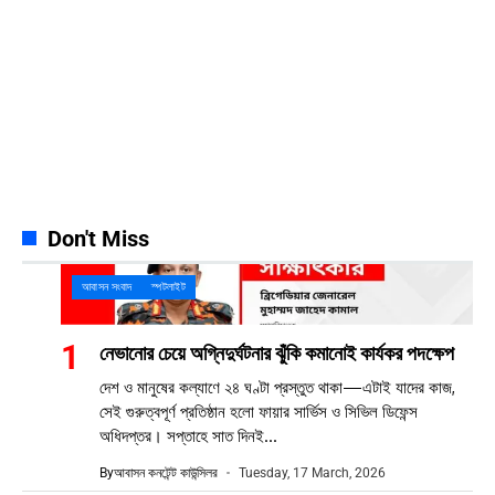
Pinterest
42k
Pin
YouTube
100k
Subscribers
Spotify
65k
Followers
Discord
23k
Followers
Don't Miss
আবাসন সংবাদ
স্পটলাইট
নেভানোর চেয়ে অগ্নিদুর্ঘটনার ঝুঁকি কমানোই কার্যকর পদক্ষেপ
দেশ ও মানুষের কল্যাণে ২৪ ঘণ্টা প্রস্তুত থাকা—এটাই যাদের কাজ,
সেই গুরুত্বপূর্ণ প্রতিষ্ঠান হলো ফায়ার সার্ভিস ও সিভিল ডিফেন্স
অধিদপ্তর। সপ্তাহে সাত দিনই...
By
আবাসন কনটেন্ট কাউন্সিলর
Tuesday, 17 March, 2026