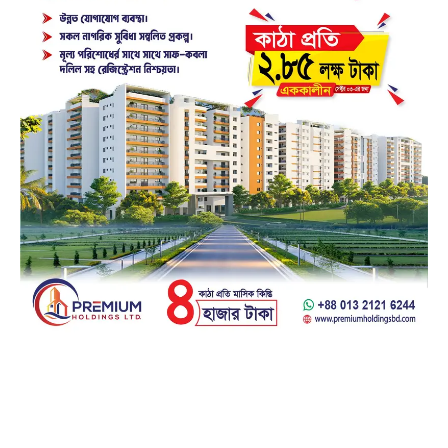
Facebook
23k
Likes
Instagram
32k
Follows