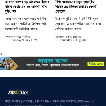
আবাসন খাতের বড় আয়োজন রিহ্যাব
বিশ্ব আবাসনের নতুন কেন্দ্রবিন্দু
সামার ফেয়ার ১২-১৫ আগস্ট, স্টল
রিয়াদে ৬৩ বিলিয়ন ডলারের রেকর্ড
বুকিং শুরু
লেনদেন
দেশের আবাসন খাতকে আরও গতিশীল
রিয়াদে অনুষ্ঠিত মেগা-ইভেন্ট ‘সিটিস্কেপ
করা, আবাসন প্রতিষ্ঠান, নির্মাণসামগ্রী
গ্লোবাল’-এ রেকর্ড পরিমাণ লেনদেনের পর
উৎপাদনকারী প্রতিষ্ঠান, ব্যাংক...
বৈশ্বিক আবাসন খাতের...
By
আবাসন কনটেন্ট কাউন্সিলর
By
আবাসন কনটেন্ট কাউন্সিলর
Thursday, 9 July, 2026
Thursday, 9 July, 2026
<
রাহাত টাওয়ার (৯ম তলা) ১৪ বিপনন সি/এ, লিংক রোড বাংলামটর, ঢাকা-১০০০।