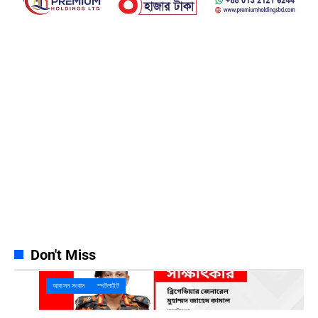
Facebook
23k
Likes
Instagram
32k
Follows
Pinterest
42k
Pin
YouTube
100k
Subscribers
Spotify
65k
Followers
Discord
23k
Followers
Don't Miss
আবাসন সংবাদ
স্পটলাইট