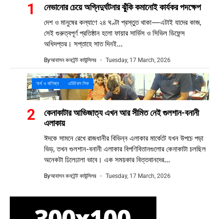
নেভানোর চেয়ে অগ্নিদুর্ঘটনার ঝুঁকি কমানোই কার্যকর পদক্ষেপ
দেশ ও মানুষের কল্যাণে ২৪ ঘণ্টা প্রস্তুত থাকা—এটাই যাদের কাজ,
সেই গুরুত্বপূর্ণ প্রতিষ্ঠান হলো ফায়ার সার্ভিস ও সিভিল ডিফেন্স
অধিদপ্তর। সপ্তাহে সাত দিনই...
By
আবাসন কনটেন্ট কাউন্সিলর
Tuesday, 17 March, 2026
অর্থ ও বাণিজ্য
এডিটরস পিক
কেনাকাটার আভিজাত্য এখন আর সীমিত নেই গুলশান-বনানী
এলাকায়
ঈদকে সামনে রেখে রাজধানীর বিভিন্ন এলাকার মার্কেটে যখন উপচে পড়া
ভিড়, তখন গুলশান-বনানী এলাকার বিপণিবিতানগুলোর কেনাকাটা চলছিল
অনেকটা ঢিলেঢালা ভাবে। এক সময়কার বিত্তবানদের...
By
আবাসন কনটেন্ট কাউন্সিলর
Tuesday, 17 March, 2026