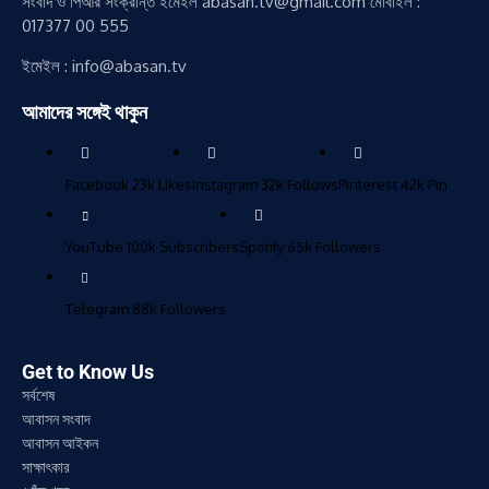
সংবাদ ও পিআর সংক্রান্ত ইমেইল abasan.tv@gmail.com মোবাইল :
017377 00 555
ইমেইল : info@abasan.tv
আমাদের সঙ্গেই থাকুন
Facebook
23k
Likes
Instagram
32k
Follows
Pinterest
42k
Pin
YouTube
100k
Subscribers
Spotify
65k
Followers
Telegram
88k
Followers
Get to Know Us
সর্বশেষ
আবাসন সংবাদ
আবাসন আইকন
সাক্ষাৎকার