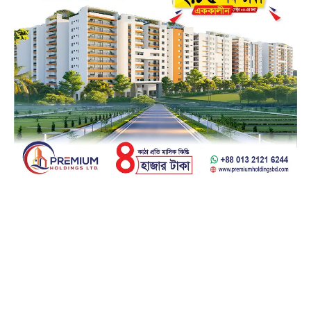
Facebook
23k
Likes
Instagram
32k
Follows
Pinterest
42k
Pin