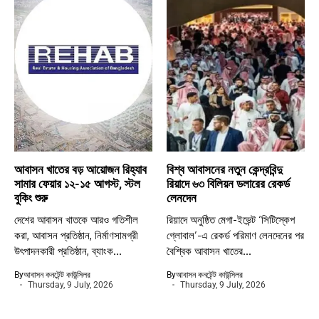
আবাসন খাতের বড় আয়োজন রিহ্যাব
বিশ্ব আবাসনের নতুন কেন্দ্রবিন্দু
সামার ফেয়ার ১২-১৫ আগস্ট, স্টল
রিয়াদে ৬৩ বিলিয়ন ডলারের রেকর্ড
বুকিং শুরু
লেনদেন
দেশের আবাসন খাতকে আরও গতিশীল
রিয়াদে অনুষ্ঠিত মেগা-ইভেন্ট ‘সিটিস্কেপ
করা, আবাসন প্রতিষ্ঠান, নির্মাণসামগ্রী
গ্লোবাল’-এ রেকর্ড পরিমাণ লেনদেনের পর
উৎপাদনকারী প্রতিষ্ঠান, ব্যাংক...
বৈশ্বিক আবাসন খাতের...
By
আবাসন কনটেন্ট কাউন্সিলর
By
আবাসন কনটেন্ট কাউন্সিলর
Thursday, 9 July, 2026
Thursday, 9 July, 2026