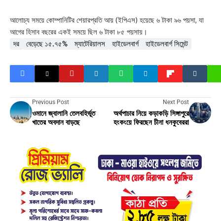
আলোচ্য সময়ে কোম্পানিটির শেয়ারপ্রতি আয় (ইপিএস) হয়েছে ৬ টাকা ৯৬ পয়সা, যা
আগের হিসাব বছরের একই সময়ে ছিল ৬ টাকা ৮৫ পয়সায়।
দর
বেড়েছে ১৫.৭৫%
ম্যাটেরিয়ালস
হাইডেলবার্গ
হাইডেলবার্গ সিমেন্ট
Previous Post
Next Post
ওমানে জ্বালানি তেলবহির্ভূত
অর্থপাচার নিয়ে কড়াকড়ি সিঙ্গাপুরে
খাতের অবদান বাড়ছে
হংকংয়ে ফিরছেন চীনা ধনকুবেররা