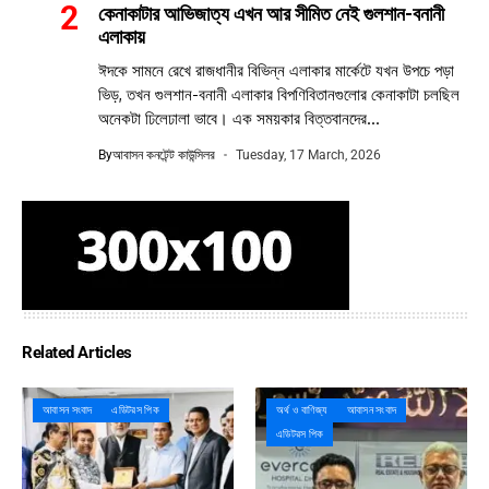
কেনাকাটার আভিজাত্য এখন আর সীমিত নেই গুলশান-বনানী
এলাকায়
ঈদকে সামনে রেখে রাজধানীর বিভিন্ন এলাকার মার্কেটে যখন উপচে পড়া
ভিড়, তখন গুলশান-বনানী এলাকার বিপণিবিতানগুলোর কেনাকাটা চলছিল
অনেকটা ঢিলেঢালা ভাবে। এক সময়কার বিত্তবানদের...
By
আবাসন কনটেন্ট কাউন্সিলর
Tuesday, 17 March, 2026
Related Articles
আবাসন সংবাদ
এডিটরস পিক
অর্থ ও বাণিজ্য
আবাসন সংবাদ
এডিটরস পিক