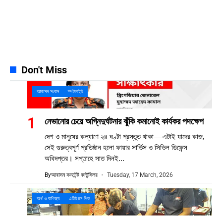
YouTube
100k
Subscribers
Spotify
65k
Followers
Discord
23k
Followers
Don't Miss
আবাসন সংবাদ
স্পটলাইট
নেভানোর চেয়ে অগ্নিদুর্ঘটনার ঝুঁকি কমানোই কার্যকর পদক্ষেপ
দেশ ও মানুষের কল্যাণে ২৪ ঘণ্টা প্রস্তুত থাকা—এটাই যাদের কাজ,
সেই গুরুত্বপূর্ণ প্রতিষ্ঠান হলো ফায়ার সার্ভিস ও সিভিল ডিফেন্স
অধিদপ্তর। সপ্তাহে সাত দিনই...
By
আবাসন কনটেন্ট কাউন্সিলর
Tuesday, 17 March, 2026
অর্থ ও বাণিজ্য
এডিটরস পিক