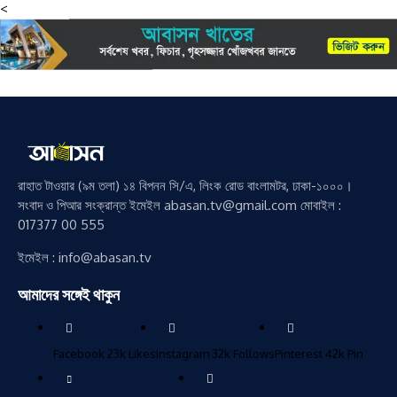
<
রাহাত টাওয়ার (৯ম তলা) ১৪ বিপনন সি/এ, লিংক রোড বাংলামটর, ঢাকা-১০০০।
সংবাদ ও পিআর সংক্রান্ত ইমেইল abasan.tv@gmail.com মোবাইল :
017377 00 555
ইমেইল : info@abasan.tv
আমাদের সঙ্গেই থাকুন
Facebook
23k
Likes
Instagram
32k
Follows
Pinterest
42k
Pin