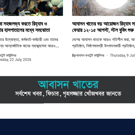
সেবা সহজলভ্য করতে রিহ্যাব ও
আবাসন খাতের বড় আয়োজন রিহ্যাব সা
র হাসপাতালের মধ্যে সমঝোতা
ফেয়ার ১২-১৫ আগস্ট, স্টল বুকিং শুরু
 উদ্যোক্তা, কর্মকর্তা-কর্মচারী এবং তাদের
দেশের আবাসন খাতকে আরও গতিশীল করা, আ
্য আন্তর্জাতিক মানের স্বাস্থ্যসেবা আরও...
প্রতিষ্ঠান, নির্মাণসামগ্রী উৎপাদনকারী প্রতিষ্ঠান,
েন্ট কাউন্সিলর
By
আবাসন কনটেন্ট কাউন্সিলর
Thursday, 9 Jul
day, 22 July, 2026