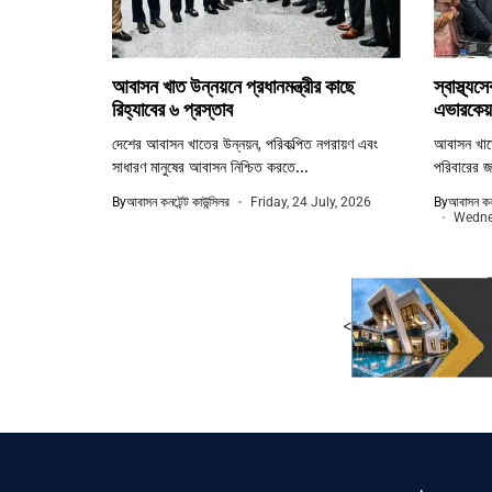
আবাসন খাত উন্নয়নে প্রধানমন্ত্রীর কাছে
স্বাস্থ্য
রিহ্যাবের ৬ প্রস্তাব
এভারকেয়া
দেশের আবাসন খাতের উন্নয়ন, পরিকল্পিত নগরায়ণ এবং
আবাসন খাতের
সাধারণ মানুষের আবাসন নিশ্চিত করতে...
পরিবারের জন
By
আবাসন কনটেন্ট কাউন্সিলর
Friday, 24 July, 2026
By
আবাসন কনট
Wednes
<