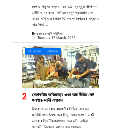
দেশ ও মানুষের কল্যাণে ২৪ ঘণ্টা প্রস্তুত থাকা—
এটাই যাদের কাজ, সেই গুরুত্বপূর্ণ প্রতিষ্ঠান হলো
ফায়ার সার্ভিস ও সিভিল ডিফেন্স অধিদপ্তর। সপ্তাহে
সাত দিনই...
By
আবাসন কনটেন্ট কাউন্সিলর
Tuesday, 17 March, 2026
অর্থ ও বাণিজ্য
এডিটরস পিক
কেনাকাটার আভিজাত্য এখন আর সীমিত নেই
গুলশান-বনানী এলাকায়
ঈদকে সামনে রেখে রাজধানীর বিভিন্ন এলাকার
মার্কেটে যখন উপচে পড়া ভিড়, তখন গুলশান-বনানী
এলাকার বিপণিবিতানগুলোর কেনাকাটা চলছিল
অনেকটা ঢিলেঢালা ভাবে। এক সময়কার