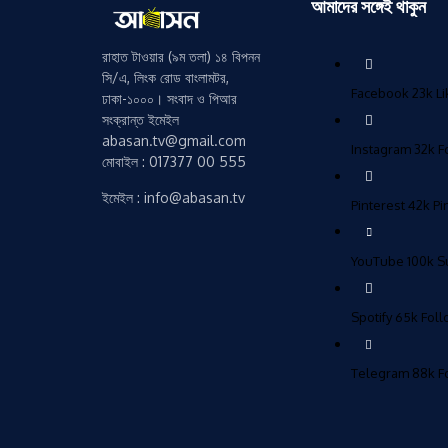
আমাদের সঙ্গেই থাকুন
রাহাত টাওয়ার (৯ম তলা) ১৪ বিপনন
সি/এ, লিংক রোড বাংলামটর,
Facebook
23k
L
ঢাকা-১০০০। সংবাদ ও পিআর
সংক্রান্ত ইমেইল
abasan.tv@gmail.com
Instagram
32k
F
মোবাইল : 017377 00 555
ইমেইল : info@abasan.tv
Pinterest
42k
Pi
YouTube
100k
S
Spotify
65k
Fol
Telegram
88k
F