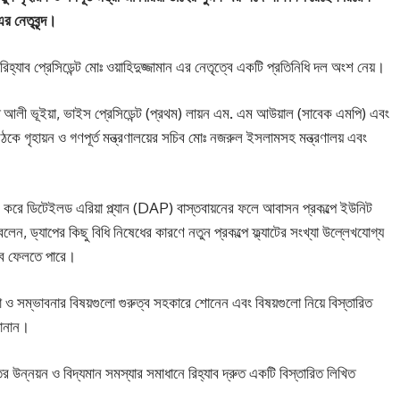
র নেতৃবৃন্দ।
তে রিহ্যাব প্রেসিডেন্ট মোঃ ওয়াহিদুজ্জামান এর নেতৃত্বে একটি প্রতিনিধি দল অংশ নেয়।
াকত আলী ভূইয়া, ভাইস প্রেসিডেন্ট (প্রথম) লায়ন এম. এম আউয়াল (সাবেক এমপি) এবং
ৈঠকে গৃহায়ন ও গণপূর্ত মন্ত্রণালয়ের সচিব মোঃ নজরুল ইসলামসহ মন্ত্রণালয় এবং
ষ করে ডিটেইলড এরিয়া প্ল্যান (DAP) বাস্তবায়নের ফলে আবাসন প্রকল্পে ইউনিট
বলেন, ড্যাপের কিছু বিধি নিষেধের কারণে নতুন প্রকল্পে ফ্ল্যাটের সংখ্যা উল্লেখযোগ্য
াব ফেলতে পারে।
া ও সম্ভাবনার বিষয়গুলো গুরুত্ব সহকারে শোনেন এবং বিষয়গুলো নিয়ে বিস্তারিত
জানান।
তের উন্নয়ন ও বিদ্যমান সমস্যার সমাধানে রিহ্যাব দ্রুত একটি বিস্তারিত লিখিত