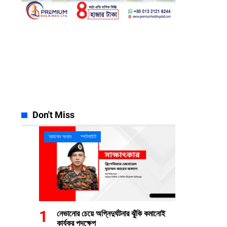
Facebook
Instagram
23k
Likes
32k
Follows
Pinterest
YouTube
42k
Pin
100k
Subscribers
Spotify
Discord
65k
Followers
23k
Followers
Don't Miss
আবাসন সংবাদ
স্পটলাইট
নেভানোর চেয়ে অগ্নিদুর্ঘটনার ঝুঁকি কমানোই
কার্যকর পদক্ষেপ