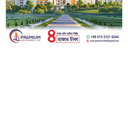
Facebook
23k
Likes
Instagram
32k
Follows
Pinterest
42k
Pin
YouTube
100k
Subscribers
Spotify
65k
Followers
Discord
23k
Followers