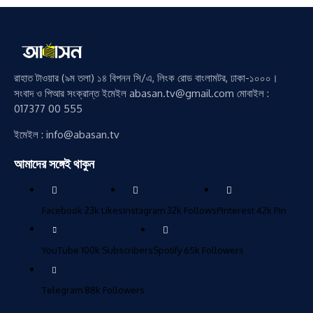
রাহাত টাওয়ার (৯ম তলা) ১৪ বিপনন সি/এ, লিংক রোড বাংলামটর, ঢাকা-১০০০।
সংবাদ ও পিআর সংক্রান্ত ইমেইল abasan.tv@gmail.com মোবাইল :
017377 00 555
ইমেইল : info@abasan.tv
আমাদের সঙ্গেই থাকুন
Facebook
23k
Likes
Instagram
32k
Follows
Pinterest
42k
Pin
YouTube
100k
Subscribers
Spotify
65k
Followers
Telegram
88k
Followers