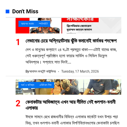
Don't Miss
আবাসন সংবাদ
স্পটলাইট
নেভানোর চেয়ে অগ্নিদুর্ঘটনার ঝুঁকি কমানোই কার্যকর পদক্ষেপ
দেশ ও মানুষের কল্যাণে ২৪ ঘণ্টা প্রস্তুত থাকা—এটাই যাদের কাজ,
সেই গুরুত্বপূর্ণ প্রতিষ্ঠান হলো ফায়ার সার্ভিস ও সিভিল ডিফেন্স
অধিদপ্তর। সপ্তাহে সাত দিনই...
By
আবাসন কনটেন্ট কাউন্সিলর
Tuesday, 17 March, 2026
অর্থ ও বাণিজ্য
এডিটরস পিক
কেনাকাটার আভিজাত্য এখন আর সীমিত নেই গুলশান-বনানী
এলাকায়
ঈদকে সামনে রেখে রাজধানীর বিভিন্ন এলাকার মার্কেটে যখন উপচে পড়া
ভিড়, তখন গুলশান-বনানী এলাকার বিপণিবিতানগুলোর কেনাকাটা চলছিল