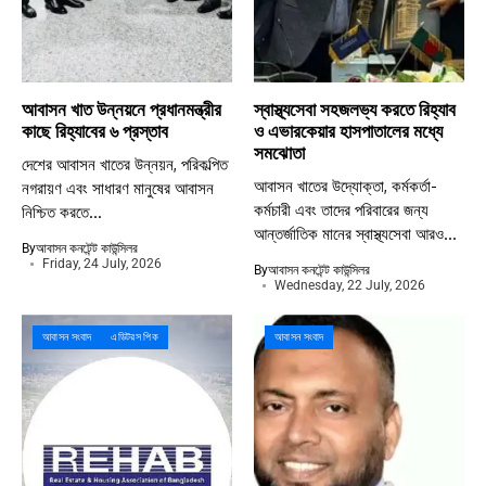
আবাসন খাত উন্নয়নে প্রধানমন্ত্রীর
স্বাস্থ্যসেবা সহজলভ্য করতে রিহ্যাব
কাছে রিহ্যাবের ৬ প্রস্তাব
ও এভারকেয়ার হাসপাতালের মধ্যে
সমঝোতা
দেশের আবাসন খাতের উন্নয়ন, পরিকল্পিত
আবাসন খাতের উদ্যোক্তা, কর্মকর্তা-
নগরায়ণ এবং সাধারণ মানুষের আবাসন
কর্মচারী এবং তাদের পরিবারের জন্য
নিশ্চিত করতে...
আন্তর্জাতিক মানের স্বাস্থ্যসেবা আরও...
By
আবাসন কনটেন্ট কাউন্সিলর
Friday, 24 July, 2026
By
আবাসন কনটেন্ট কাউন্সিলর
Wednesday, 22 July, 2026
আবাসন সংবাদ
এডিটরস পিক
আবাসন সংবাদ