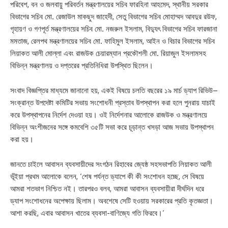
পরিবেশ, বন ও জলবায়ু পরিবর্তন মন্ত্রণালয়ের সচিব ফারহিনা আহমেদ, স্থানীয় সরকার
বিভাগের সচিব মো. রেজাউল মাকছুদ জাহেদী, সেতু বিভাগের সচিব মোহাম্মদ আবদুর রউফ,
গৃহায়ণ ও গণপূর্ত মন্ত্রণালয়ের সচিব মো. নজরুল ইসলাম, বিদ্যুৎ বিভাগের সচিব ফারজানা
মমতাজ, রেলপথ মন্ত্রণালয়ের সচিব মো. ফাহিমুল ইসলাম, আইন ও বিচার বিভাগের সচিব
লিয়াকত আলী মোল্লা এবং রাজউক চেয়ারম্যান প্রকৌশলী মো. রিয়াজুল ইসলামসহ
বিভিন্ন মন্ত্রণালয় ও দপ্তরের প্রতিনিধিরা উপস্থিত ছিলেন।
সংবাদ বিজ্ঞপ্তির মাধ্যমে জানানো হয়, একই বিষয়ে চলতি বছরের ১৯ মার্চ ড্যাপ রিভিউ–
সংক্রান্ত উপদেষ্টা কমিটির সভায় সংশোধনী প্রস্তাব উপস্থাপন করা হলে পুনরায় যাচাই
করে উপস্থাপনের নির্দেশ দেওয়া হয়। ওই নির্দেশনার আলোকে রাজউক ও মন্ত্রণালয়ে
বিভিন্ন অংশীজনের সঙ্গে কমবেশি ৩৫টি সভা করে চূড়ান্ত খসড়া আজ সভায় উপস্থাপন
করা হয়।
জানতে চাইলে আবাসন ব্যবসায়ীদের সংগঠন রিহাবের জ্যেষ্ঠ সহসভাপতি লিয়াকত আলী
ভূঁইয়া প্রথম আলোকে বলেন, ‘শেষ পর্যন্ত ড্যাপে কী কী সংশোধন হচ্ছে, সে বিষয়ে
আমরা শতভাগ নিশ্চিত নই। তারপরও বলব, আমরা আবাসন ব্যবসায়ীরা দীর্ঘদিন ধরে
ড্যাপ সংশোধনের অপেক্ষায় ছিলাম। অবশেষে সেটি হওয়ায় সরকারের প্রতি কৃতজ্ঞতা।
আশা করছি, এবার আবাসন খাতের ব্যবসা-বাণিজ্যে গতি ফিরবে।’