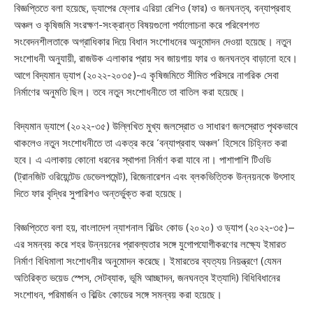
বিজ্ঞপ্তিতে বলা হয়েছে, ড্যাপের ফ্লোর এরিয়া রেশিও (ফার) ও জনঘনত্ব, বন্যাপ্রবাহ
অঞ্চল ও কৃষিজমি সংরক্ষণ-সংক্রান্ত বিষয়গুলো পর্যালোচনা করে পরিবেশগত
সংবেদনশীলতাকে অগ্রাধিকার দিয়ে বিধান সংশোধনের অনুমোদন দেওয়া হয়েছে। নতুন
সংশোধনী অনুযায়ী, রাজউক এলাকার প্রায় সব জায়গায় ফার ও জনঘনত্ব বাড়ানো হবে।
আগে বিদ্যমান ড্যাপ (২০২২-২০৩৫)-এ কৃষিজমিতে সীমিত পরিসরে নাগরিক সেবা
নির্মাণের অনুমতি ছিল। তবে নতুন সংশোধনীতে তা বাতিল করা হয়েছে।
বিদ্যমান ড্যাপে (২০২২-৩৫) উল্লিখিত মুখ্য জলস্রোত ও সাধারণ জলস্রোত পৃথকভাবে
থাকলেও নতুন সংশোধনীতে তা একত্র করে ‘বন্যাপ্রবাহ অঞ্চল’ হিসেবে চিহ্নিত করা
হবে। এ এলাকায় কোনো ধরনের স্থাপনা নির্মাণ করা যাবে না। পাশাপাশি টিওডি
(ট্রানজিট ওরিয়েন্টেড ডেভেলপমেন্ট), রিজেনারেশন এবং ব্লকভিত্তিক উন্নয়নকে উৎসাহ
দিতে ফার বৃদ্ধির সুপারিশও অন্তর্ভুক্ত করা হয়েছে।
বিজ্ঞপ্তিতে বলা হয়, বাংলাদেশ ন্যাশনাল বিল্ডিং কোড (২০২০) ও ড্যাপ (২০২২-৩৫)–
এর সমন্বয় করে শহর উন্নয়নের প্রাবল্যতার সঙ্গে যুগোপযোগীকরণের লক্ষ্যে ইমারত
নির্মাণ বিধিমালা সংশোধনীর অনুমোদন করেছে। ইমারতের ব্যত্যয় নিয়ন্ত্রণে (যেমন
অতিরিক্ত ভয়েড স্পেস, সেটব্যাক, ভূমি আচ্ছাদন, জনঘনত্ব ইত্যাদি) বিধিবিধানের
সংশোধন, পরিমার্জন ও বিল্ডিং কোডের সঙ্গে সমন্বয় করা হয়েছে।