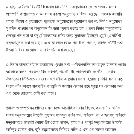
এ ছাড়া দুর্যোগের বিষয়টি বিবেচনায় নিয়ে নির্মাণ অনুমোদনকালে স্থাপত্য নকশার
পাশাপাশি কাঠামোগত ও অন্যান্য নকশা অনুমোদনের বিধান রয়েছে। গ্রাহক হয়রানি
লাঘবে বিশেষ ও বৃহতায়তন প্রকল্পের অনুমোদনের প্রয়োজন হবে না, নির্মাণ অনুমোদন
সুপারিশ পাওয়ার পর অনুমোদন ফি জমা প্রদান করতে হবে। ভবন নির্মাণ অনুমোদনের
ক্ষেত্রে পাঁচ কাঠা বা তদূর্ধ্ব আয়তনের জমির জন্য সুয়ারেজ ট্রিটমেন্ট প্ল্যান্ট (এসটিপি)
বাধ্যতামূলক করা হয়েছে। এ ছাড়া গ্রিন বিল্ডিং প্রণোদনা প্রদান, আপিল কমিটি গঠন
ইত্যাদি বিষয় সংযোজন বা পরিমার্জন করা হয়েছে।
এ বিষয়ে জানতে চাইলে রাজউকের প্রধান নগর–পরিকল্পনাবিদ আশরাফুল ইসলাম প্রথম
আলোকে বলেন, পরিকল্পনাবিদ, স্থপতি, প্রকৌশলী, পরিবেশবাদী সংগঠন—সবার
ঐকমত্যের ভিত্তিতে ড্যাবের সংশোধনীর অনুমোদন দেওয়া হয়েছে। তিনি বলেন, নতুন
সংশোধনীর কারণে রাজধানীর ধানমন্ডি ও গুলশান এলাকা বাদে প্রায় সব এলাকায় ভবন
এক থেকে দোতলার বেশি করা যাবে।
গৃহায়ণ ও গণপূর্ত মন্ত্রণালয়ের সভাকক্ষে আয়োজিত সভায় বিদ্যুৎ, জ্বালানি ও খনিজ
সম্পদ মন্ত্রণালয়ের উপদেষ্টা মুহাম্মদ ফাওজুল কবির খান, পরিবেশ, বন ও জলবায়ু পরিবর্তন
মন্ত্রণালয়ের উপদেষ্টা সৈয়দা রিজওয়ানা হাসান, গৃহায়ণ ও গণপূর্ত মন্ত্রণালয়ের উপদেষ্টা
আদিলুর রহমান খান, ভূমি মন্ত্রণালয়ের সিনিয়র সচিব এ এস এম সালেহ আহমেদ,