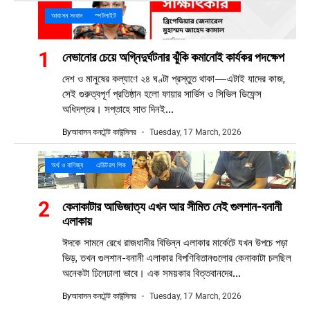
আবাসন সংবাদ
স্পটলাইট
নেভানোর চেয়ে অগ্নিদুর্ঘটনার ঝুঁকি কমানোই কার্যকর পদক্ষেপ
দেশ ও মানুষের কল্যাণে ২৪ ঘণ্টা প্রস্তুত থাকা—এটাই যাদের কাজ,
সেই গুরুত্বপূর্ণ প্রতিষ্ঠান হলো ফায়ার সার্ভিস ও সিভিল ডিফেন্স
অধিদপ্তর। সপ্তাহে সাত দিনই...
By
আবাসন কনটেন্ট কাউন্সিলর
Tuesday, 17 March, 2026
অর্থ ও বাণিজ্য
এডিটরস পিক
কেনাকাটার আভিজাত্য এখন আর সীমিত নেই গুলশান-বনানী
এলাকায়
ঈদকে সামনে রেখে রাজধানীর বিভিন্ন এলাকার মার্কেটে যখন উপচে পড়া
ভিড়, তখন গুলশান-বনানী এলাকার বিপণিবিতানগুলোর কেনাকাটা চলছিল
অনেকটা ঢিলেঢালা ভাবে। এক সময়কার বিত্তবানদের...
By
আবাসন কনটেন্ট কাউন্সিলর
Tuesday, 17 March, 2026