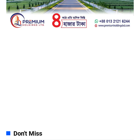
Facebook
23k
Likes
Instagram
32k
Follows
Pinterest
42k
Pin
YouTube
100k
Subscribers
Spotify
65k
Followers
Discord
23k
Followers
Don't Miss