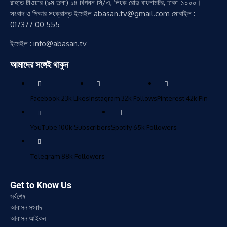
রাহাত টাওয়ার (৯ম তলা) ১৪ বিপনন সি/এ, লিংক রোড বাংলামটর, ঢাকা-১০০০।
সংবাদ ও পিআর সংক্রান্ত ইমেইল abasan.tv@gmail.com মোবাইল :
017377 00 555
ইমেইল : info@abasan.tv
আমাদের সঙ্গেই থাকুন
Facebook
23k
Likes
Instagram
32k
Follows
Pinterest
42k
Pin
YouTube
100k
Subscribers
Spotify
65k
Followers
Telegram
88k
Followers
Get to Know Us
সর্বশেষ
আবাসন সংবাদ
আবাসন আইকন