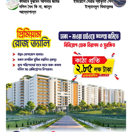
কীভাবে বুঝবেন আপনার জমির
ইউরোপে সেরার স্বীকৃতি পেল
দলিল বৈধ কি না, জানুন
ইস্তানবুল বিমানবন্দর
আদ্যোপান্ত