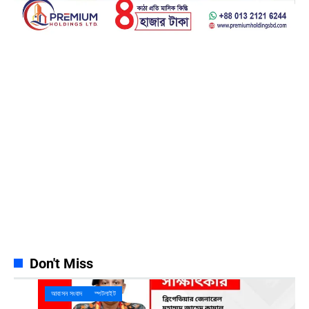
Facebook
23k
Likes
Instagram
32k
Follows
Pinterest
42k
Pin
YouTube
100k
Subscribers
Spotify
65k
Followers
Discord
23k
Followers
Don't Miss
আবাসন সংবাদ
স্পটলাইট