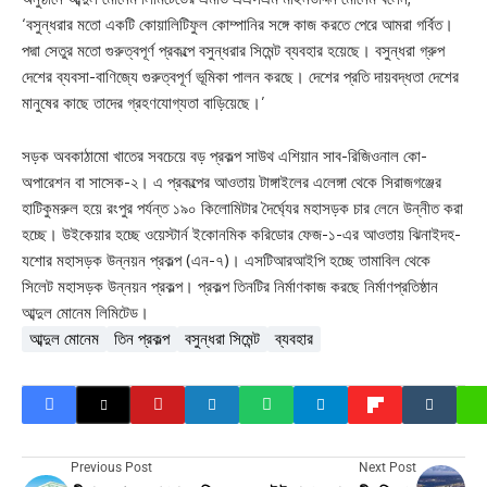
‘বসুন্ধরার মতো একটি কোয়ালিটিফুল কোম্পানির সঙ্গে কাজ করতে পেরে আমরা গর্বিত।
পদ্মা সেতুর মতো গুরুত্বপূর্ণ প্রকল্পে বসুন্ধরার সিমেন্ট ব্যবহার হয়েছে। বসুন্ধরা গ্রুপ
দেশের ব্যবসা-বাণিজ্যে গুরুত্বপূর্ণ ভূমিকা পালন করছে। দেশের প্রতি দায়বদ্ধতা দেশের
মানুষের কাছে তাদের গ্রহণযোগ্যতা বাড়িয়েছে।’
সড়ক অবকাঠামো খাতের সবচেয়ে বড় প্রকল্প সাউথ এশিয়ান সাব-রিজিওনাল কো-
অপারেশন বা সাসেক-২। এ প্রকল্পের আওতায় টাঙ্গাইলের এলেঙ্গা থেকে সিরাজগঞ্জের
হাটিকুমরুল হয়ে রংপুর পর্যন্ত ১৯০ কিলোমিটার দৈর্ঘ্যের মহাসড়ক চার লেনে উন্নীত করা
হচ্ছে। উইকেয়ার হচ্ছে ওয়েস্টার্ন ইকোনমিক করিডোর ফেজ-১-এর আওতায় ঝিনাইদহ-
যশোর মহাসড়ক উন্নয়ন প্রকল্প (এন-৭)। এসটিআরআইপি হচ্ছে তামাবিল থেকে
সিলেট মহাসড়ক উন্নয়ন প্রকল্প। প্রকল্প তিনটির নির্মাণকাজ করছে নির্মাণপ্রতিষ্ঠান
আব্দুল মোনেম লিমিটেড।
আব্দুল মোনেম
তিন প্রকল্প
বসুন্ধরা সিমেন্ট
ব্যবহার
Previous Post
Next Post