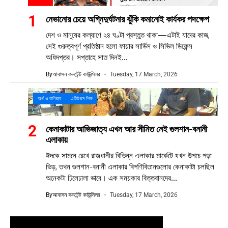
নেভানোর চেয়ে অগ্নিদুর্ঘটনার ঝুঁকি কমানোই কার্যকর পদক্ষেপ
দেশ ও মানুষের কল্যাণে ২৪ ঘণ্টা প্রস্তুত থাকা—এটাই যাদের কাজ,
সেই গুরুত্বপূর্ণ প্রতিষ্ঠান হলো ফায়ার সার্ভিস ও সিভিল ডিফেন্স
অধিদপ্তর। সপ্তাহে সাত দিনই...
By
আবাসন কনটেন্ট কাউন্সিলর
Tuesday, 17 March, 2026
অর্থ ও বাণিজ্য
এডিটরস পিক
কেনাকাটার আভিজাত্য এখন আর সীমিত নেই গুলশান-বনানী
এলাকায়
ঈদকে সামনে রেখে রাজধানীর বিভিন্ন এলাকার মার্কেটে যখন উপচে পড়া
ভিড়, তখন গুলশান-বনানী এলাকার বিপণিবিতানগুলোর কেনাকাটা চলছিল
অনেকটা ঢিলেঢালা ভাবে। এক সময়কার বিত্তবানদের...
By
আবাসন কনটেন্ট কাউন্সিলর
Tuesday, 17 March, 2026