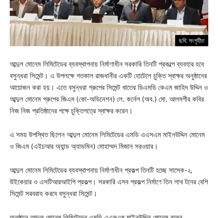
ছবি: সংগৃহীত
আব্দুল মোনেম লিমিটেডের ব্যবস্থাপনায় নির্মাণাধীন সরকারি তিনটি প্রকল্পে ব্যবহার হবে
বসুন্ধরা সিমেন্ট। এ উপলক্ষে গতকাল রাজধানীর একটি হোটেলে চুক্তি স্বাক্ষর অনুষ্ঠানের
আয়োজন করা হয়। এতে বসুন্ধরা গ্রুপের সিমেন্ট খাতের ডিএমডি কেএম জাহিদ উদ্দিন ও
আব্দুল মোনেম গ্রুপের জিএম (কো-অডিনেশন) লে. কর্নেল (অব.) মো. আলমগীর কবির
নিজ নিজ প্রতিষ্ঠানের পক্ষে চুক্তিপত্রে স্বাক্ষর করেন।
এ সময় উপস্থিত ছিলেন আব্দুল মোনেম লিমিটেডের এমডি এএসএম মাইনউদ্দিন মোনেম
ও জিএম (এইচআর অ্যান্ড অ্যাডমিন) মোহাম্মদ মিজান সরওয়ার।
আব্দুল মোনেম লিমিটেডের ব্যবস্থাপনায় নির্মাণাধীন প্রকল্প তিনটি হচ্ছে সাসেক-২,
উইকেয়ার ও এসটিআরআইপি প্রকল্প। সরকারি এসব প্রকল্প নির্মাণে তিন লাখ টনের বেশি
সিমেন্ট সরবরাহ করবে বসুন্ধরা সিমেন্ট।
অনুষ্ঠানে আব্দুল মোনেম লিমিটেডের এমডি এএসএম মাইনউদ্দিন মোনেম বলেন,