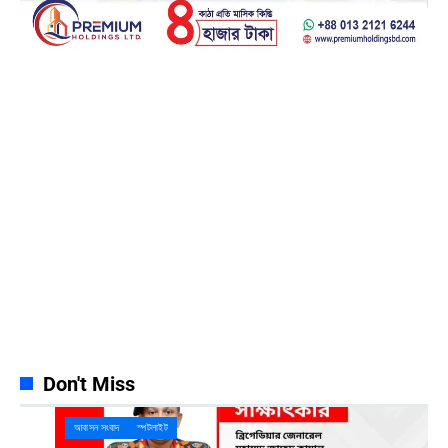
Facebook
23k
Likes
Instagram
32k
Follows
Pinterest
42k
Pin
YouTube
100k
Subscribers
Spotify
65k
Followers
Discord
23k
Followers
Don't Miss
আবাসন সংবাদ
স্পটলাইট