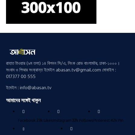
রাহাত টাওয়ার (৯ম তলা) ১৪ বিপনন সি/এ, লিংক রোড বাংলামটর, ঢাকা-১০০০।
সংবাদ ও পিআর সংক্রান্ত ইমেইল abasan.tv@gmail.com মোবাইল :
017377 00 555
ইমেইল : info@abasan.tv
আমাদের সঙ্গেই থাকুন
Facebook
23k
Likes
Instagram
32k
Follows
Pinterest
42k
Pin