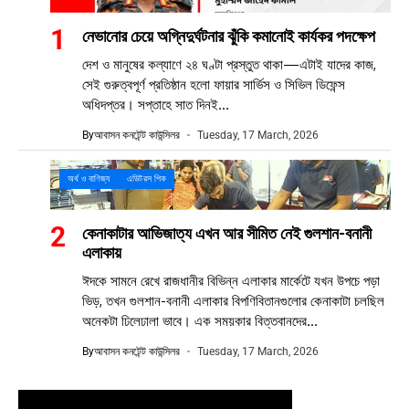
নেভানোর চেয়ে অগ্নিদুর্ঘটনার ঝুঁকি কমানোই কার্যকর পদক্ষেপ
দেশ ও মানুষের কল্যাণে ২৪ ঘণ্টা প্রস্তুত থাকা—এটাই যাদের কাজ,
সেই গুরুত্বপূর্ণ প্রতিষ্ঠান হলো ফায়ার সার্ভিস ও সিভিল ডিফেন্স
অধিদপ্তর। সপ্তাহে সাত দিনই...
By
আবাসন কনটেন্ট কাউন্সিলর
Tuesday, 17 March, 2026
অর্থ ও বাণিজ্য
এডিটরস পিক
কেনাকাটার আভিজাত্য এখন আর সীমিত নেই গুলশান-বনানী
এলাকায়
ঈদকে সামনে রেখে রাজধানীর বিভিন্ন এলাকার মার্কেটে যখন উপচে পড়া
ভিড়, তখন গুলশান-বনানী এলাকার বিপণিবিতানগুলোর কেনাকাটা চলছিল
অনেকটা ঢিলেঢালা ভাবে। এক সময়কার বিত্তবানদের...
By
আবাসন কনটেন্ট কাউন্সিলর
Tuesday, 17 March, 2026