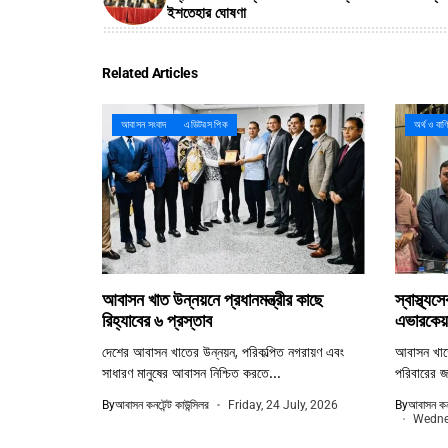
ইশতেহার ঘোষণা
Related Articles
আবাসন সংবাদ
এডিটরস পিক
অর্থ ও বাণ
আবাসন খাত উন্নয়নে প্রধানমন্ত্রীর কাছে
স্বাস্থ্য
রিহ্যাবের ৬ প্রস্তাব
এভারকেয়া
দেশের আবাসন খাতের উন্নয়ন, পরিকল্পিত নগরায়ণ এবং
আবাসন খাতের
সাধারণ মানুষের আবাসন নিশ্চিত করতে...
পরিবারের জন
By
আবাসন কনটেন্ট কাউন্সিলর
Friday, 24 July, 2026
By
আবাসন কনট
Wednes