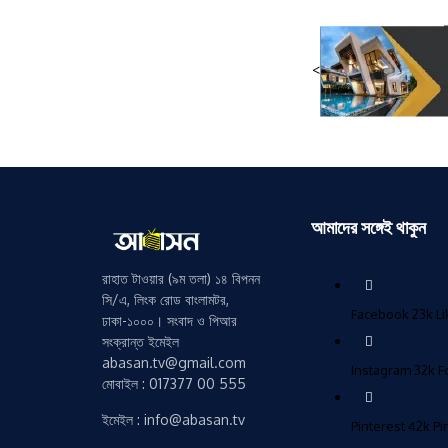
<
আমাদের সঙ্গেই থাকুন
রাহাত টাওয়ার (৯ম তলা) ১৪ বিপনন
সি/এ, লিংক রোড বাংলামটর,
Facebook
23k
L
ঢাকা-১০০০। সংবাদ ও পিআর
সংক্রান্ত ইমেইল
abasan.tv@gmail.com
Instagram
32k
F
মোবাইল : 017377 00 555
ইমেইল : info@abasan.tv
Pinterest
42k
Pi