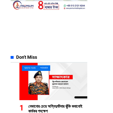
Facebook
Instagram
23k
Likes
32k
Follows
Pinterest
YouTube
42k
Pin
100k
Subscribers
Spotify
Discord
65k
Followers
23k
Followers
Don't Miss
আবাসন সংবাদ
স্পটলাইট
নেভানোর চেয়ে অগ্নিদুর্ঘটনার ঝুঁকি কমানোই
কার্যকর পদক্ষেপ