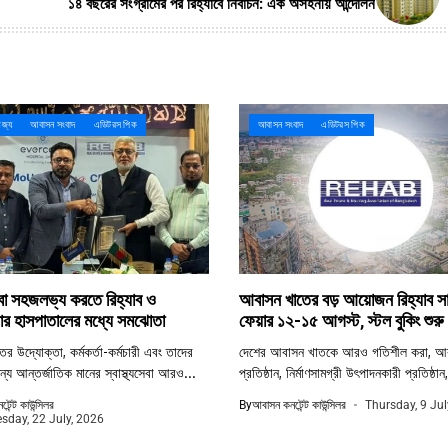
১৪ বছরের সংগ্রামের পর রিহ্যাবে নির্বাচন: এক অসহনীয় আন্দোলন
িজ্য
আবাসন সংবাদ
এডিটরস পিক
আবাসন সংবাদ
এডিটরস পিক
সেবা সহজলভ্য করতে রিহ্যাব ও
আবাসন খাতের বড় আয়োজন রিহ্যাব সা
র হাসপাতালের মধ্যে সমঝোতা
ফেয়ার ১২-১৫ আগস্ট, স্টল বুকিং শুরু
 উদ্যোক্তা, কর্মকর্তা-কর্মচারী এবং তাদের
দেশের আবাসন খাতকে আরও গতিশীল করা, আ
্য আন্তর্জাতিক মানের স্বাস্থ্যসেবা আরও...
প্রতিষ্ঠান, নির্মাণসামগ্রী উৎপাদনকারী প্রতিষ্ঠান,
েন্ট কাউন্সিলর
By
আবাসন কনটেন্ট কাউন্সিলর
Thursday, 9 Jul
day, 22 July, 2026