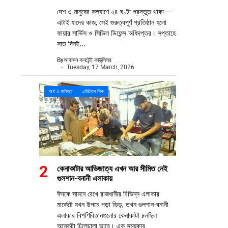
দেশ ও মানুষের কল্যাণে ২৪ ঘণ্টা প্রস্তুত থাকা—
এটাই যাদের কাজ, সেই গুরুত্বপূর্ণ প্রতিষ্ঠান হলো
ফায়ার সার্ভিস ও সিভিল ডিফেন্স অধিদপ্তর। সপ্তাহে
সাত দিনই...
By
আবাসন কনটেন্ট কাউন্সিলর
Tuesday, 17 March, 2026
অর্থ ও বাণিজ্য
এডিটরস পিক
কেনাকাটার আভিজাত্য এখন আর সীমিত নেই
গুলশান-বনানী এলাকায়
ঈদকে সামনে রেখে রাজধানীর বিভিন্ন এলাকার
মার্কেটে যখন উপচে পড়া ভিড়, তখন গুলশান-বনানী
এলাকার বিপণিবিতানগুলোর কেনাকাটা চলছিল
অনেকটা ঢিলেঢালা ভাবে। এক সময়কার