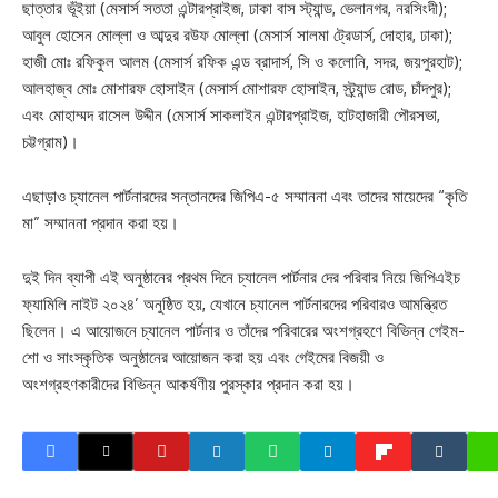
ছাত্তার ভূঁইয়া (মেসার্স সততা এন্টারপ্রাইজ, ঢাকা বাস স্ট্যান্ড, ভেলানগর, নরসিংদী);
আবুল হোসেন মোল্লা ও আব্দুর রউফ মোল্লা (মেসার্স সালমা ট্রেডার্স, দোহার, ঢাকা);
হাজী মোঃ রফিকুল আলম (মেসার্স রফিক এন্ড ব্রাদার্স, সি ও কলোনি, সদর, জয়পুরহাট);
আলহাজ্ব মোঃ মোশারফ হোসাইন (মেসার্স মোশারফ হোসাইন, স্ট্র্যান্ড রোড, চাঁদপুর);
এবং মোহাম্মদ রাসেল উদ্দীন (মেসার্স সাকলাইন এন্টারপ্রাইজ, হাটহাজারী পৌরসভা,
চট্টগ্রাম)।
এছাড়াও চ্যানেল পার্টনারদের সন্তানদের জিপিএ-৫ সম্মাননা এবং তাদের মায়েদের “কৃতি
মা” সম্মাননা প্রদান করা হয়।
দুই দিন ব্যাপী এই অনুষ্ঠানের প্রথম দিনে চ্যানেল পার্টনার দের পরিবার নিয়ে জিপিএইচ
ফ্যামিলি নাইট ২০২৪’ অনুষ্ঠিত হয়, যেখানে চ্যানেল পার্টনারদের পরিবারও আমন্ত্রিত
ছিলেন। এ আয়োজনে চ্যানেল পার্টনার ও তাঁদের পরিবারের অংশগ্রহণে বিভিন্ন গেইম-
শো ও সাংস্কৃতিক অনুষ্ঠানের আয়োজন করা হয় এবং গেইমের বিজয়ী ও
অংশগ্রহণকারীদের বিভিন্ন আকর্ষণীয় পুরস্কার প্রদান করা হয়।