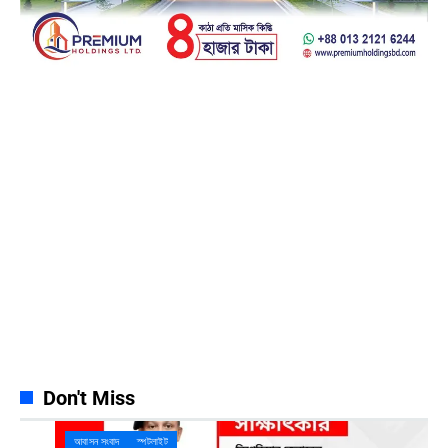
Facebook
23k
Likes
Instagram
32k
Follows
Pinterest
42k
Pin
YouTube
100k
Subscribers
Spotify
65k
Followers
Discord
23k
Followers
Don't Miss
আবাসন সংবাদ
স্পটলাইট