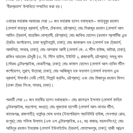
‘বীরপ্রতাপ’ উপাধিতে সম্মানিত করা হয়।
এবারের মহারাজ দরবারের সেরা ১০ জন মহারাজ হলেন যথাক্রমে– মাহাবুবুর রহমান
(মেসার্স মাহাবুব ব্রাদার্স, হ্নীলা, টেকনাফ, চট্টগ্রাম); মোঃ সিরাজুর রহমান (মেসার্স আল
আমিন ট্রেডার্স, বায়েজিদ বোস্তামী, চট্টগ্রাম); মোঃ জাকির হোসেন (রহমান প্রপার্টিজ এন্ড
ট্রেডিং কর্পোরেশন, ঢাকা ক্যান্টনমেন্ট, ঢাকা); মোঃ জাকারুল হক (মেসার্স হক ট্রেডার্স,
আশুলিয়া, সাভার, ঢাকা); মোঃ আশরাফ আলী (মেসার্স কে. এ স্টীল হাউজ, ভাটারা, ঢাকা);
রাকিব আহমেদ চৌধুরী (এ. বি. স্টিল হাউস, ইউনিট ২, রাজাখালী, চট্টগ্রাম); সম্ভু দাস
(সৌরভ এন্টারপ্রাইজ, কেরানীগঞ্জ, ঢাকা); মোঃ কামাল হোসেন (মেসার্স আল-হাবিব স্টীল
কর্পোরেশন, তুরাগ, উত্তরা, ঢাকা); মোঃ আজিজুল হক ফয়সাল (মেসার্স ফয়সাল এন্ড
ব্রাদার্স, ঈসাখাঁন নেভী গেইট, সিমেন্ট ক্রসিং, চট্টগ্রাম); এবং মোঃ মিজানুর রহমান মিলন
(ঢাকা ট্রেড লিংক, সাভার, ঢাকা)।
পরবর্তী সেরা ১০ জন মহাবীর হলেন যথাক্রমে– মোঃ রাসেদুল ইসলাম (মেসার্স ফাহিম
এন্টারপ্রাইজ, বড়গোলা, বগুড়া); মোঃ মুজতাবা হাশেমী (মেসার্স আল-মানার স্টীল,
কাদেরগঞ্জ, রাজশাহী); ধর্মেন্দ্র ঘোষ ডলার (ইমপেরিয়াল স্যানিটারি হাউজ, সেনপাড়া রোড,
রংপুর); মোঃ শফিক উল্লাহ (এফ এস এন্টারপ্রাইজ, ৫৫, বড় বাজার, ময়মনসিংহ); মোঃ
আমিনুর রহমান ইমরোজ (মেসার্স ইউনাইটেড ট্রেডার্স, মোহাম্মদপুর, ঢাকা); হাজী আব্দুল