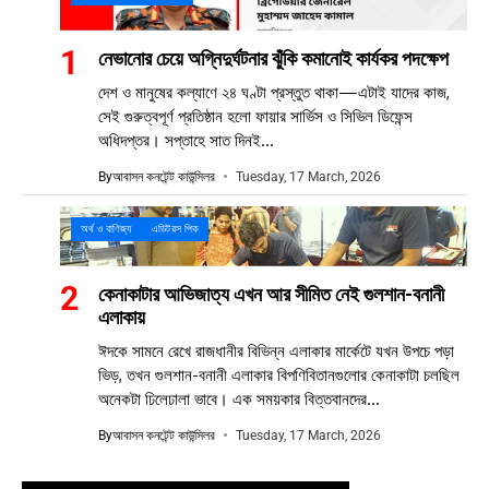
নেভানোর চেয়ে অগ্নিদুর্ঘটনার ঝুঁকি কমানোই কার্যকর পদক্ষেপ
দেশ ও মানুষের কল্যাণে ২৪ ঘণ্টা প্রস্তুত থাকা—এটাই যাদের কাজ,
সেই গুরুত্বপূর্ণ প্রতিষ্ঠান হলো ফায়ার সার্ভিস ও সিভিল ডিফেন্স
অধিদপ্তর। সপ্তাহে সাত দিনই...
By
আবাসন কনটেন্ট কাউন্সিলর
Tuesday, 17 March, 2026
অর্থ ও বাণিজ্য
এডিটরস পিক
কেনাকাটার আভিজাত্য এখন আর সীমিত নেই গুলশান-বনানী
এলাকায়
ঈদকে সামনে রেখে রাজধানীর বিভিন্ন এলাকার মার্কেটে যখন উপচে পড়া
ভিড়, তখন গুলশান-বনানী এলাকার বিপণিবিতানগুলোর কেনাকাটা চলছিল
অনেকটা ঢিলেঢালা ভাবে। এক সময়কার বিত্তবানদের...
By
আবাসন কনটেন্ট কাউন্সিলর
Tuesday, 17 March, 2026